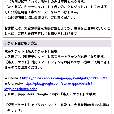
※【名前が印字されている物】のみは不可となります。
（たとえば、キャッシュカード１点のみ、クレジットカード２枚は不
可）公的証明書１点がベースにないといけません。
※公的証明書１点は必須です。ご注意ください。
お客様には、大変お手間をお掛け致しますが、趣旨をご理解いただくと
ともに、ご協力を何卒宜しくお願い申し上げます。
チケット受け取り方法
電子チケット【楽天チケット】受取
※入場には【楽天チケット】対応スマートフォンが必要になります。
【楽天チケット】対応スマートフォンをお持ちでない方はご入場できま
せんのでご注意ください。
★iPhone→
https://itunes.apple.com/jp/app/eventgate/id1333359339
★Android→
https://play.google.com/store/apps/details?
id=jp.co.rakuten.orion
または、[App Store][Google Play]で「楽天チケット」で検索!
【楽天チケット】アプリのインストール及び、会員登録(無料)をお願い
いたします。