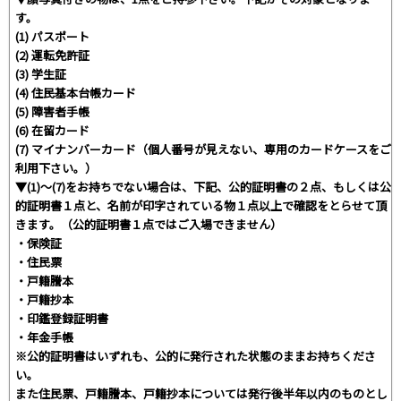
す。
(1) パスポート
(2) 運転免許証
(3) 学生証
(4) 住民基本台帳カード
(5) 障害者手帳
(6) 在留カード
(7) マイナンバーカード（個人番号が見えない、専用のカードケースをご
利用下さい。）
▼(1)～(7)をお持ちでない場合は、下記、公的証明書の２点、もしくは公
的証明書１点と、名前が印字されている物１点以上で確認をとらせて頂
きます。（公的証明書１点ではご入場できません）
・保険証
・住民票
・戸籍謄本
・戸籍抄本
・印鑑登録証明書
・年金手帳
※公的証明書はいずれも、公的に発行された状態のままお持ちくださ
い。
また住民票、戸籍謄本、戸籍抄本については発行後半年以内のものとし