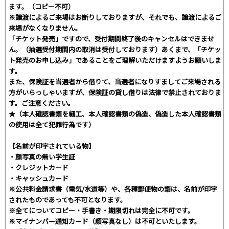
ます。（コピー不可）
※譲渡によるご来場はお断りしておりますが、それでも、譲渡によるご
来場がなくなりません。
「チケット発売」ですので、受付期間終了後のキャンセルはできませ
ん。（抽選受付期間内の取消は受付しております）あくまで、「チケッ
ト発売のお申し込み」であることをご理解いただけますようお願いしま
す。
また、保険証を当選者から借りて、当選者になりすましてご来場される
方がいらっしゃいますが、保険証の貸し借りは法律で禁止されておりま
す。ご注意ください。
★（本人確認書類を細工、本人確認書類の偽造、偽造した本人確認書類
の使用は全て犯罪行為です）
【名前が印字されている物】
・顔写真の無い学生証
・クレジットカード
・キャッシュカード
※公共料金請求書（電気/水道等）や、各種郵便物の類は、名前が印字
されたものであっても不可となります。
※全てについてコピー・手書き・期限切れは完全に不可です。
※マイナンバー通知カード（顔写真なし）は不可といたします。