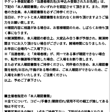
チケット券面記載の「当選者様氏名(お申込み登録されたお名前)」は、
下記の「本人確認書類」のいずれかを認証させて頂きます。また、同伴
者の方全員、本人確認書類を必ずご持参ください。
当日は、チケットと本人確認書類をお忘れなくお持ち頂けますようご協
力をお願い致します。
※確認内容に相違がある場合は、お客様確認のため、しばらくお待ち頂
く事になります。
※開演間際は、本人確認の都合上、大変込み合う事が予想され、開演時
間までにお入り頂けない場合がございます。開場時間になりましたら、
お早目に会場内へご入場下さい。
※「当選者様」と「来場者様」が、同一である事が確認できない場合
や、転売や譲渡等が発覚した場合、ご入場をお断り致します。
また必ず本人確認書類をご持参ください。同伴者の方含め、本人確認書
類を紛失/お忘れ/不備がある等の際は、ご本人確認ができないため、ご
入場をお断りいたします。ご注意ください。
以上、予めご了承下さい。
■主催者指定の「本人確認書類」
※全てについて、コピー/手書き/期限切れ/使用不可の細工が施してある
物は不可です。
▼顔写真付きの物は、1点をご持参下さい。下記がその対象となりま