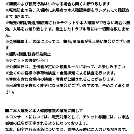
※譲渡および転売行為はいかなる場合も固くお断り致します
※転売防止の為、入場時に来場者の本人確認書類をランダムにて確認さ
せて頂きます。
※転売/複製/偽造/譲渡等されたチケットや本人確認ができない場合は無
効。入場をお断り致します。発生したトラブル等には一切関与致しませ
ん。
※会場構造上、お席によっては、舞台/出演者が見え辛い場合がございま
す
※撮影/録画/録音行為禁止
※チケットの再発行不可
※公演当日は、主催者が定めた観覧ルールに沿って、お楽しみ下さい
※全てのお客様の手荷物検査・金属探知による検査を行います。
※客席を含む会場内の映像・写真が公開されることがあります。
※出演者は予告なく変更になる場合がございますので、予めご了承くだ
さい。
■ご本人確認と本人確認書類の確認に関して
本コンサートにおいては、転売対策として、チケット券面には、お申込
者様の氏名が印字されるようになっております。
なお、印字される氏名については、お申込み時にご入力いただきます。