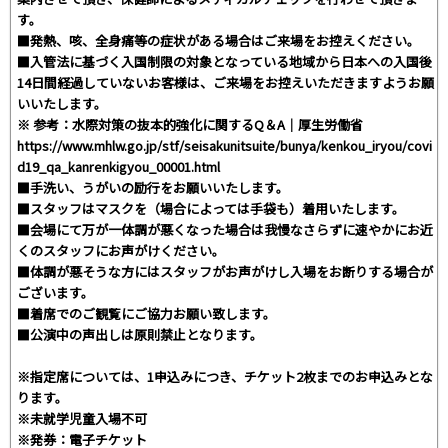
す。
■発熱、咳、全身痛等の症状がある場合はご来場をお控えください。
■入管法に基づく入国制限の対象となっている地域から日本への入国後
14日間経過していないお客様は、ご来場をお控えいただきますようお願
いいたします。
※ 参考：水際対策の抜本的強化に関するQ＆A｜厚生労働省
https://www.mhlw.go.jp/stf/seisakunitsuite/bunya/kenkou_iryou/covi
d19_qa_kanrenkigyou_00001.html
■手洗い、うがいの励行をお願いいたします。
■スタッフはマスクを（場合によっては手袋も）着用いたします。
■会場にて万が一体調が悪くなった場合は我慢なさらずに速やかにお近
くのスタッフにお声がけください。
■体調が悪そうな方にはスタッフがお声がけし入場をお断りする場合が
ございます。
■着席でのご観覧にご協力お願い致します。
■公演中の声出しは原則禁止となります。
※指定席については、1申込みにつき、チケット2枚までのお申込みとな
ります。
※未就学児童入場不可
※発券：電子チケット