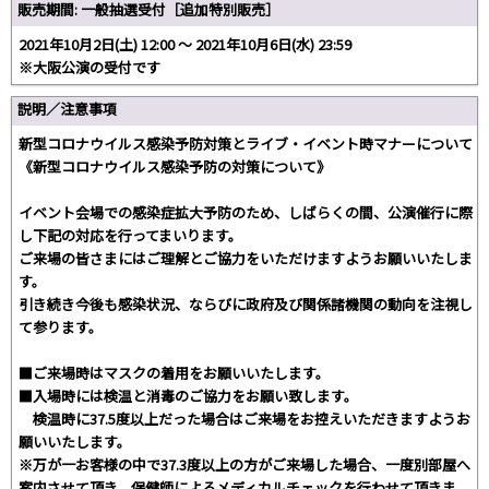
販売期間: 一般抽選受付［追加特別販売］
2021年10月2日(土) 12:00 ～ 2021年10月6日(水) 23:59
※大阪公演の受付です
説明／注意事項
新型コロナウイルス感染予防対策とライブ・イベント時マナーについて
《新型コロナウイルス感染予防の対策について》
イベント会場での感染症拡大予防のため、しばらくの間、公演催行に際
し下記の対応を行ってまいります。
ご来場の皆さまにはご理解とご協力をいただけますようお願いいたしま
す。
引き続き今後も感染状況、ならびに政府及び関係諸機関の動向を注視し
て参ります。
■ご来場時はマスクの着用をお願いいたします。
■入場時には検温と消毒のご協力をお願い致します。
検温時に37.5度以上だった場合はご来場をお控えいただきますようお
願いいたします。
※万が一お客様の中で37.3度以上の方がご来場した場合、一度別部屋へ
案内させて頂き、保健師によるメディカルチェックを行わせて頂きま