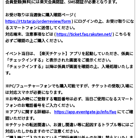
会員登録(無料)には楽天会員認証、SMS認証が必要となります。
お受け取りは当選後に購入確認ページ (
https://rt.tstar.jp/orderreview/form
) にログインの上、お受け取りにな
るスマートフォンに送信してください。
対応端末、注意事項などは (
https://ticket.faq.rakuten.net/
) こちらを
必ずご確認の上ご購入ください。
イベント当日は、【楽天チケット】アプリを起動していただき、係員に
「チェックインする」と表示された画面をご提示ください。
「チェックインする」以降は係員が画面を確認の上、入場処理いたしま
す。
※PC/フューチャーフォンでも購入可能ですが、チケットの受取/入場に
は対応スマホが必要になります。
※お申込み時にご登録する電話番号は必ず、当日ご使用になるスマート
フォンのお電話番号をご入力ください。
※アプリに関する詳細は、
https://app.eventgate.jp/info/faq
にてご確
認いただけます。
※チケットの転送間違い、お渡し間違い等に起因するトラブル等にはご
対応いたしかねますのでご注意ください。
ご購入時にご入力されているご同行者様以外へのお渡し禁止といたしま