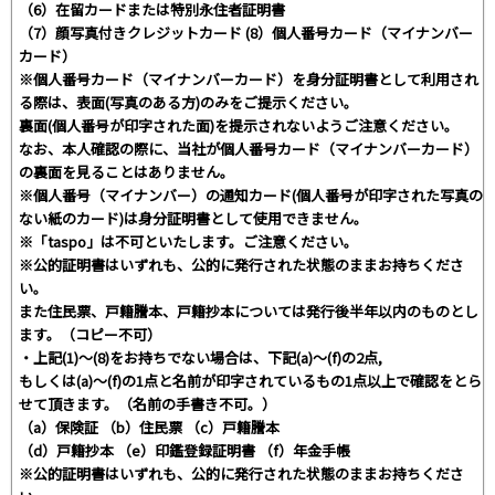
（6）在留カードまたは特別永住者証明書
（7）顔写真付きクレジットカード (8）個⼈番号カード（マイナンバー
カード）
※個⼈番号カード（マイナンバーカード）を⾝分証明書として利⽤され
る際は、表⾯(写真のある⽅)のみをご提⽰ください。
裏⾯(個⼈番号が印字された⾯)を提⽰されないようご注意ください。
なお、本⼈確認の際に、当社が個⼈番号カード（マイナンバーカード）
の裏⾯を⾒ることはありません。
※個⼈番号（マイナンバー）の通知カード(個⼈番号が印字された写真の
ない紙のカード)は⾝分証明書として使⽤できません。
※「taspo」は不可といたします。ご注意ください。
※公的証明書はいずれも、公的に発⾏された状態のままお持ちくださ
い。
また住⺠票、⼾籍謄本、⼾籍抄本については発⾏後半年以内のものとし
ます。（コピー不可）
・上記(1)〜(8)をお持ちでない場合は、下記(a)〜(f)の2点,
もしくは(a)〜(f)の1点と名前が印字されているもの1点以上で確認をとら
せて頂きます。（名前の⼿書き不可。）
（a）保険証 （b）住⺠票 （c）⼾籍謄本
（d）⼾籍抄本 （e）印鑑登録証明書 （f）年⾦⼿帳
※公的証明書はいずれも、公的に発⾏された状態のままお持ちくださ