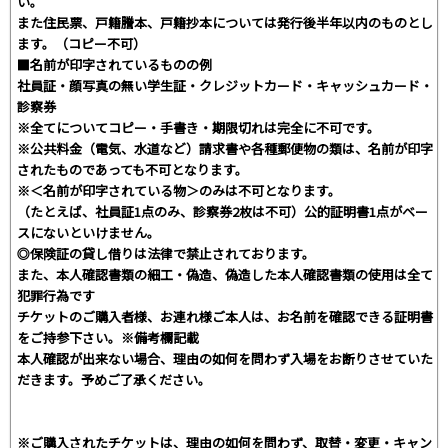
い。
また住⺠票、⼾籍謄本、⼾籍抄本については発⾏後半年以内のものとし
ます。（コピー不可）
■名前が印字されているものの例
社員証・顔写真の無い学⽣証・クレジットカード・キャッシュカード・
診察券
※全てについてコピー・⼿書き・期限切れは完全に不可です。
※公共料⾦（電気、⽔道など）請求書や各種郵便物の類は、名前が印字
されたものであっても不可となります。
※＜名前が印字されている物＞のみは不可となります。
（たとえば、社員証1点のみ、診察券2枚は不可）公的証明書1点がベー
スにないといけません。
◎保険証の貸し借りは法律で禁⽌されております。
また、本⼈確認書類の細⼯・偽造、偽造した本⼈確認書類の使⽤は全て
犯罪⾏為です
チケットのご購⼊者様、お連れ様ご本⼈は、お名前を確認できる証明書
をご持参下さい。※備考欄記載
本⼈確認が出来ない場合、理由の如何を問わず⼊場をお断りさせていた
だきます。予めご了承ください。
※ご購入されたチケットは、理由の如何を問わず、取替・変更・キャン