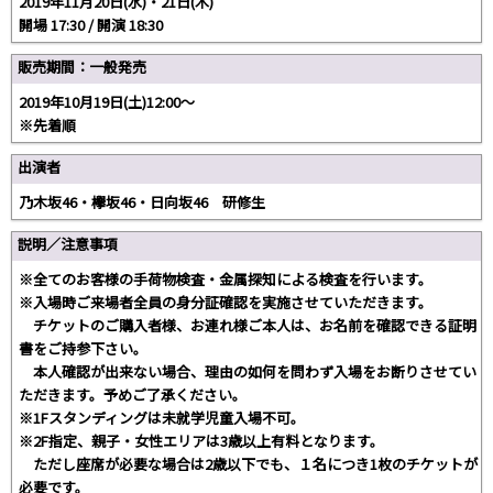
2019年11月20日(水)・21日(木)
開場 17:30 / 開演 18:30
販売期間：一般発売
2019年10月19日(土)12:00～
※先着順
出演者
乃木坂46・欅坂46・日向坂46 研修生
説明／注意事項
※全てのお客様の⼿荷物検査・⾦属探知による検査を⾏います。
※⼊場時ご来場者全員の⾝分証確認を実施させていただきます。
チケットのご購⼊者様、お連れ様ご本⼈は、お名前を確認できる証明
書をご持参下さい。
本⼈確認が出来ない場合、理由の如何を問わず⼊場をお断りさせてい
ただきます。予めご了承ください。
※1Fスタンディングは未就学児童⼊場不可。
※2F指定、親⼦・⼥性エリアは3歳以上有料となります。
ただし座席が必要な場合は2歳以下でも、１名につき1枚のチケットが
必要です。