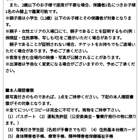
また、2歳以下のお⼦様で座席が不要な場合、保護者1名につきお⼦様
1名のみ膝上で鑑賞可能です。
※親⼦席は⼩学⽣（12歳）以下のお⼦様とその保護者が対象となりま
す。
※親⼦・⼥性エリアの⼊場⼝にて、親⼦であることを証明するもの(例：
保険証・住⺠票等、写しも可)をご提⽰いただく場合があります。
親⼦であることが証明されない場合、チケットをお持ちでもご退場い
ただく場合があります。予めご了承ください。
※客席を含む会場内の映像・写真が公開されることがあります。
※出演者は予告なく変更になる場合がございますので、予めご了承くだ
さい。
■本⼈確認書類
顔写真付きのものであれば、1点をご持参ください。下記の本⼈確認書
類がその対象となります。
※全てについてコピーは完全に不可です。現物をご持参下さい。
（1）パスポート （2）運転免許証（公安委員会・警察庁発⾏の物に限り
ます。）
（3）写真付き学⽣証（名前が⼿書きでも可）（4）住⺠基本台帳カード
（5）⾝体障害者⼿帳、療育⼿帳、精神障害者保健福祉⼿帳