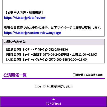
【抽選申込内容・結果確認】
https://rt.tstar.jp/lots/review
楽天会員認証でのお申込の場合、以下マイページに履歴が反映します。
https://rt.tstar.jp//orderreview/mypage
お問い合わせ先
［広島公演］ｷｬﾝﾃﾞｨｰﾌﾟﾛﾓｰｼｮﾝ 082-249-8334
［福岡公演］ｷｮｰﾄﾞｰ西日本 0570-09-2424(平日・土曜11:00～17:00)
［大阪公演］ｷｮｰﾄﾞｰｲﾝﾌｫﾒｰｼｮﾝ 0570-200-888(10:00～18:00)
公演開催一覧
販売終了した公演も表示
このイベントの販売は終了しました
TOP OF PAGE