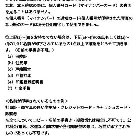
なお、本人確認の際に、個人番号カード（マイナンバーカード）の裏面
を見ることはありません。
※個人番号（マイナンバー）の通知カード(個人番号が印字された写真の
ない紙のカード)は身分証明書として使用できません。
◎上記(1)～(8)をお持ちでない場合は、下記(a)～(f)の2点,もしくは(a)～
(f)の1点と名前が印字されているもの1点以上で確認をとらせて頂きま
す。（名前の手書き不可。）
（a）保険証
（b）住民票
（c）戸籍謄本
（d）戸籍抄本
（e）印鑑登録証明書
（f）年金手帳
＜名前が印字されているものの例＞
社員証・顔写真の無い学生証・クレジットカード・キャッシュカード・
診察券
※全てについてコピー・名前の手書き・期限切れは完全に不可です。公
共料金(電気、水道など)請求書や各種郵便物の類は、名前が印字された
ものであっても不可です。