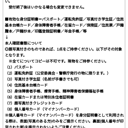
い。
受付終了後はいかなる場合も変更できません。
■有効な身分証明書＝パスポート／運転免許証／写真付き学生証／住民
基本台帳カード／身体障害者手帳／在留カード／保険証／住民票／戸籍
謄本／戸籍抄本／印鑑登録証明書／年金手帳／等
↓
本人確認書類について
◎顔写真付きのものであれば、1点をご持参ください。以下がその対象
となります。
※全てについてコピーは不可です。現物をご持参ください。
（1）パスポート
（2）運転免許証（公安委員会・警察庁発行の物に限ります。）
（3）写真付き学生証（名前が手書きでも可）
（4）住民基本台帳カード
（5）身体障害者手帳、療育手帳、精神障害者保健福祉手帳
（6）在留カードまたは特別永住者証明書
（7）顔写真付きクレジットカード
（8）個人番号カード（マイナンバーカード）
※個人番号カード（マイナンバーカード）を身分証明書として利用され
る際は、表面(写真のある方)のみをご提示ください。裏面(個人番号が印
字された面)を提示されないようご注意ください。