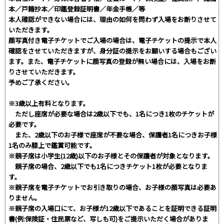
本／戸籍抄本／印鑑登録証明書／年金手帳／等
本人確認ができない場合には、理由の如何を問わず入場をお断りさせて
いただきます。
顔写真付き電子チケットでご入場の場合は、電子チケットの提示で本人
確認をさせていただきますが、身分証の提示をお願いする場合もござい
ます。また、電子チケットに顔写真の登録が無い場合には、入場をお断
りさせていただきます。
予めご了承ください。
※3歳以上有料となります。
ただし座席が必要な場合は2歳以下でも、1名につき1枚のチケットが
必要です。
また、2歳以下のお子様で座席が不要な場合、保護者1名につきお子様
1名のみ膝上で鑑賞可能です。
※親子席は小学生(12歳)以下のお子様とその保護者が対象となります。
親子席の場合、2歳以下でも1名につきチケット1枚が必要となりま
す。
※親子席を電子チケットでお引き取りの場合、お子様の顔写真は必要あ
りません。
※親子席の入場口にて、お子様が12歳以下であることを証明できる証明
書(例:保険証・住民票など、写しも可)をご提示いただく場合がありま