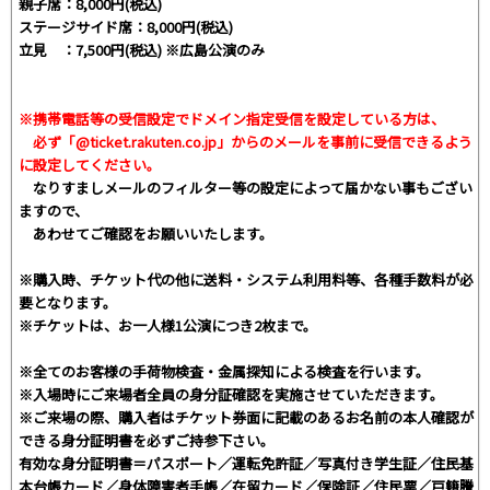
親子席：8,000円(税込)
ステージサイド席：8,000円(税込)
立見 ：7,500円(税込) ※広島公演のみ
※携帯電話等の受信設定でドメイン指定受信を設定している方は、
必ず
「@ticket.rakuten.co.jp」
からのメールを事前に受信できるよう
に設定してください。
なりすましメールのフィルター等の設定によって届かない事もござい
ますので、
あわせてご確認をお願いいたします。
※購入時、チケット代の他に送料・システム利用料等、各種手数料が必
要となります。
※チケットは、お一人様1公演につき2枚まで。
※全てのお客様の手荷物検査・金属探知による検査を行います。
※入場時にご来場者全員の身分証確認を実施させていただきます。
※ご来場の際、購入者はチケット券面に記載のあるお名前の本人確認が
できる身分証明書を必ずご持参下さい。
有効な身分証明書＝パスポート／運転免許証／写真付き学生証／住民基
本台帳カード／身体障害者手帳／在留カード／保険証／住民票／戸籍謄