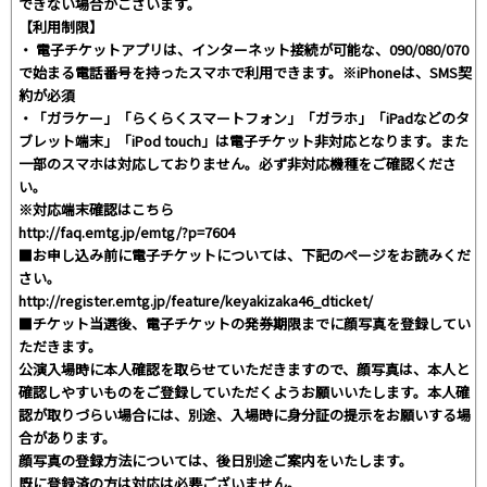
できない場合がございます。
【利用制限】
・ 電子チケットアプリは、インターネット接続が可能な、090/080/070
で始まる電話番号を持ったスマホで利用できます。※iPhoneは、SMS契
約が必須
・「ガラケー」「らくらくスマートフォン」「ガラホ」「iPadなどのタ
ブレット端末」「iPod touch」は電子チケット非対応となります。また
一部のスマホは対応しておりません。必ず非対応機種をご確認くださ
い。
※対応端末確認はこちら
http://faq.emtg.jp/emtg/?p=7604
■お申し込み前に電子チケットについては、下記のページをお読みくだ
さい。
http://register.emtg.jp/feature/keyakizaka46_dticket/
■チケット当選後、電子チケットの発券期限までに顔写真を登録してい
ただきます。
公演入場時に本人確認を取らせていただきますので、顔写真は、本人と
確認しやすいものをご登録していただくようお願いいたします。本人確
認が取りづらい場合には、別途、入場時に身分証の提示をお願いする場
合があります。
顔写真の登録方法については、後日別途ご案内をいたします。
既に登録済の方は対応は必要ございません。