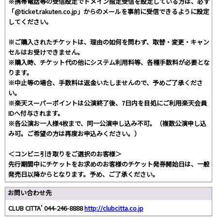
※携帯電話等の受信設定でドメイン指定受信を設定している方は、必ず
「@ticket.rakuten.co.jp」からのメールを事前に受信できるように設定
してください。
※ご購入されたチケットは、理由の如何を問わず、取替・変更・キャン
セルはお受けできません。
※購入時、チケット代の他にシステム利用料等、各種手数料が必要とな
ります。
※中止等の場合、手数料は返金いたしませんので、予めご了承くださ
い。
※楽天スーパーポイントは公演終了後、7日内を目処にご利用楽天会員
IDへ付与されます。
※各公演お一人様4枚まで、同一公演申し込み不可。（複数公演申し込
み可。ご希望の方は再度お申込みください。）
＜コンビニ引き取りをご選択のお客様＞
先行期間中にチケットをお求めのお客様のチケット発券開始日は、一般
発売日以降からとなります。予め、ご了承ください。
お問い合わせ先
CLUB CITTA' 044-246-8888
http://clubcitta.co.jp