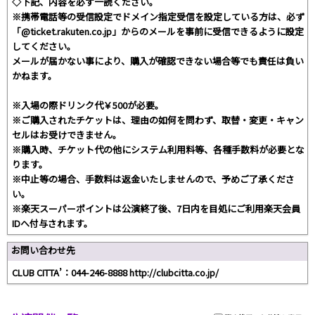
◇下記、内容を必ず一読ください。
※携帯電話等の受信設定でドメイン指定受信を設定している方は、必ず
「@ticket.rakuten.co.jp」からのメールを事前に受信できるように設定
してください。
メールが届かない事により、購入が確認できない場合等でも責任は負い
かねます。
※入場の際ドリンク代￥500が必要。
※ご購入されたチケットは、理由の如何を問わず、取替・変更・キャン
セルはお受けできません。
※購入時、チケット代の他にシステム利用料等、各種手数料が必要とな
ります。
※中止等の場合、手数料は返金いたしませんので、予めご了承くださ
い。
※楽天スーパーポイントは公演終了後、7日内を目処にご利用楽天会員
IDへ付与されます。
お問い合わせ先
CLUB CITTA’：044-246-8888 http://clubcitta.co.jp/