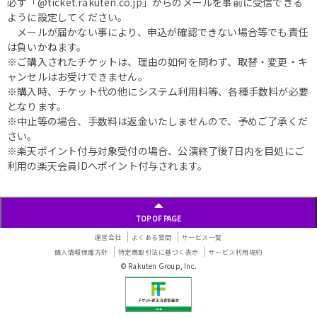
必ず「@ticket.rakuten.co.jp」からのメールを事前に受信できる
ように設定してください。
メールが届かない事により、申込が確認できない場合等でも責任
は負いかねます。
※ご購入されたチケットは、理由の如何を問わず、取替・変更・キ
ャンセルはお受けできません。
※購入時、チケット代の他にシステム利用料等、各種手数料が必要
となります。
※中止等の場合、手数料は返金いたしませんので、予めご了承くだ
さい。
※楽天ポイント付与対象受付の場合、公演終了後7日内を目処にご
利用の楽天会員IDへポイント付与されます。
TOP OF PAGE
運営会社
よくある質問
サービス一覧
個人情報保護方針
特定商取引法に基づく表示
サービス利用規約
© Rakuten Group, Inc.