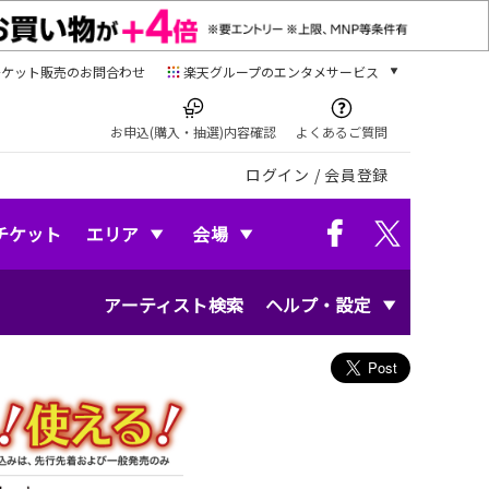
チケット販売のお問合わせ
楽天グループのエンタメサービス
チケット
楽天チケット
お申込(購入・抽選)内容確認
よくあるご質問
本/ゲーム/CD/DVD
ログイン
/
会員登録
楽天ブックス
電子書籍
楽天Kobo
チケット
エリア
会場
雑誌読み放題
楽天マガジン
アーティスト検索
ヘルプ・設定
音楽配信
楽天ミュージック
動画配信
楽天TV
動画配信ガイド
Rakuten PLAY
無料テレビ
Rチャンネル