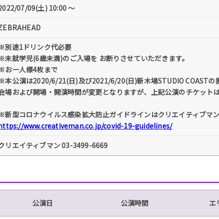
2022/07/09(土) 10:00 〜
ZEBRAHEAD
※別途1ドリンク代必要
※未就学児(6歳未満)のご入場を お断りさせていただきます。
※お一人様4枚まで
※本公演は2020/6/21(日)及び2021/6/20(日)新木場STUDIO CO
会場および開場・開演時間が変更となりますが、上記公演のチケット
※新型コロナウイルス感染拡大防止ガイドラインはクリエイティブマ
https://www.creativeman.co.jp/covid-19-guidelines/
クリエイティブマン 03-3499-6669
公演日
公演時間
エ