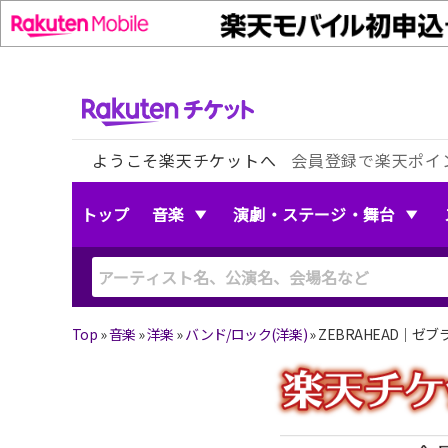
ようこそ楽天チケットへ
会員登録で楽天ポイ
トップ
音楽
演劇・ステージ・舞台
Top
»
音楽
»
洋楽
»
バンド/ロック(洋楽)
»
ZEBRAHEAD｜