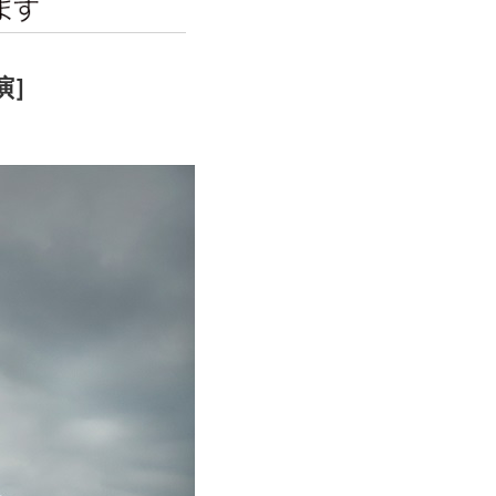
エンタメニュース
推し楽
演］