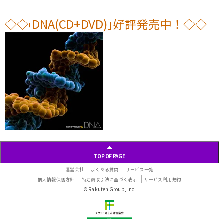
◇
◇
DNA(CD+DVD)
｣好評発売中！
◇
◇
｢
TOP OF PAGE
運営会社
よくある質問
サービス一覧
個人情報保護方針
特定商取引法に基づく表示
サービス利用規約
© Rakuten Group, Inc.