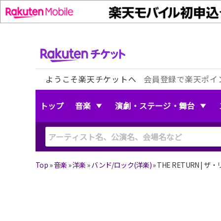
ようこそ楽天チケットへ
会員登録で楽天ポイ
トップ
音楽
演劇・ステージ・舞台
Top
»
音楽
»
洋楽
»
バンド/ロック(洋楽)
»
THE RETURN | ザ