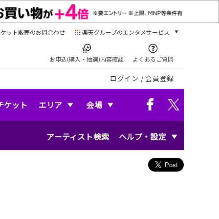
チケット販売のお問合わせ
楽天グループのエンタメサービス
チケット
楽天チケット
お申込(購入・抽選)内容確認
よくあるご質問
本/ゲーム/CD/DVD
ログイン
/
会員登録
楽天ブックス
電子書籍
楽天Kobo
チケット
エリア
会場
雑誌読み放題
楽天マガジン
アーティスト検索
ヘルプ・設定
音楽配信
楽天ミュージック
動画配信
楽天TV
動画配信ガイド
Rakuten PLAY
無料テレビ
Rチャンネル