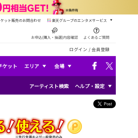
チケット販売のお問合わせ
楽天グループのエンタメサービス
チケット
楽天チケット
お申込(購入・抽選)内容確認
よくあるご質問
本/ゲーム/CD/DVD
ログイン
/
会員登録
楽天ブックス
電子書籍
楽天Kobo
チケット
エリア
会場
雑誌読み放題
楽天マガジン
アーティスト検索
ヘルプ・設定
音楽配信
楽天ミュージック
動画配信
楽天TV
動画配信ガイド
Rakuten PLAY
無料テレビ
Rチャンネル