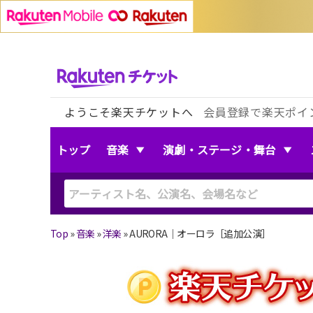
ようこそ楽天チケットへ
会員登録で楽天ポイ
トップ
音楽
演劇・ステージ・舞台
Top
»
音楽
»
洋楽
»
AURORA｜オーロラ［追加公演］