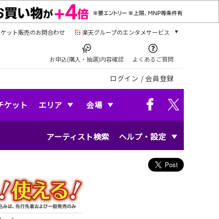
チケット販売のお問合わせ
楽天グループのエンタメサービス
チケット
楽天チケット
お申込(購入・抽選)内容確認
よくあるご質問
本/ゲーム/CD/DVD
ログイン
/
会員登録
楽天ブックス
電子書籍
楽天Kobo
チケット
エリア
会場
雑誌読み放題
楽天マガジン
アーティスト検索
ヘルプ・設定
音楽配信
楽天ミュージック
動画配信
楽天TV
動画配信ガイド
Rakuten PLAY
無料テレビ
Rチャンネル