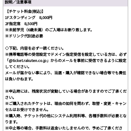
説明／注意事項
【チケット料金(税込)】
1Fスタンディング 8,000円
2F指定席 8,500円
※未就学児（6歳未満）のご入場はお断り致します。
※ドリンク代別途必要
◇下記、内容を必ず一読ください。
※携帯電話等の受信設定でドメイン指定受信を設定している方は、必ず
「@ticket.rakuten.co.jp」からのメールを事前に受信できるように設定
してください。
メールが届かない事により、当選・購入が確認できない場合等でも責任
は負いかねます。
※申込時には、残席状況が変動している場合がありますのでご了承くだ
さい。
※ご購入されたチケットは、理由の如何を問わず、取替・変更・キャン
セルはお受けできません。
※購入時、チケット代の他にシステム利用料等、各種手数料が必要とな
ります。
※中止等の場合、手数料は返金いたしませんので、予めご了承くださ