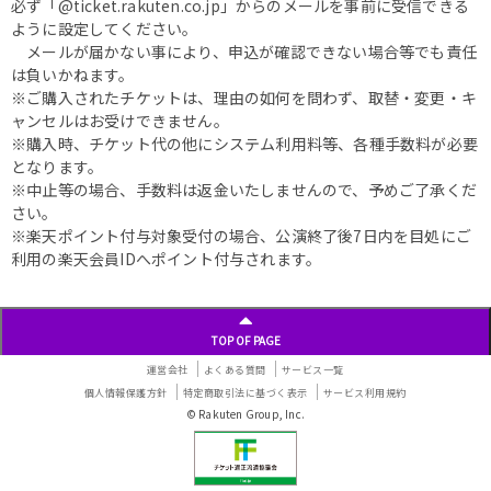
必ず「@ticket.rakuten.co.jp」からのメールを事前に受信できる
ように設定してください。
メールが届かない事により、申込が確認できない場合等でも責任
は負いかねます。
※ご購入されたチケットは、理由の如何を問わず、取替・変更・キ
ャンセルはお受けできません。
※購入時、チケット代の他にシステム利用料等、各種手数料が必要
となります。
※中止等の場合、手数料は返金いたしませんので、予めご了承くだ
さい。
※楽天ポイント付与対象受付の場合、公演終了後7日内を目処にご
利用の楽天会員IDへポイント付与されます。
TOP OF PAGE
運営会社
よくある質問
サービス一覧
個人情報保護方針
特定商取引法に基づく表示
サービス利用規約
© Rakuten Group, Inc.