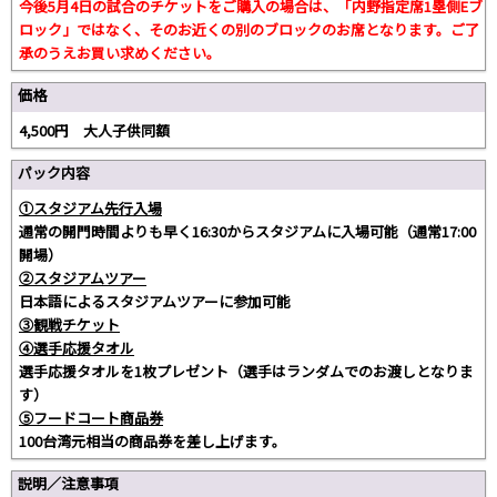
今後5月4日の試合のチケットをご購入の場合は、「内野指定席1塁側Eブ
ロック」ではなく、そのお近くの別のブロックのお席となります。ご了
承のうえお買い求めください。
価格
4,500円 大人子供同額
パック内容
①スタジアム先行入場
通常の開門時間よりも早く16:30からスタジアムに入場可能（通常17:00
開場）
②スタジアムツアー
日本語によるスタジアムツアーに参加可能
③観戦チケット
④選手応援タオル
選手応援タオルを1枚プレゼント（選手はランダムでのお渡しとなりま
す）
⑤フードコート商品券
100台湾元相当の商品券を差し上げます。
説明／注意事項