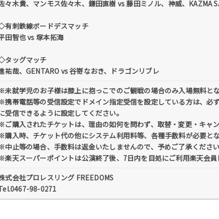
佐々木貴、マンモス佐々木、鎌田直樹 vs 藤田ミノル、神威、KAZMA SA
◇有刺鉄線ボードデスマッチ
平田智也 vs 塚本拓海
◇タッグマッチ
進祐哉、GENTARO vs 谷嵜なおき、ドラゴンリブレ
※未就学児のお子様は膝上に抱っこでのご観戦の場合のみ入場無料と
※携帯電話等の受信設定でドメイン指定受信を設定している方は、必ず「@tick
に受信できるように設定してください。
※ご購入されたチケットは、理由の如何を問わず、取替・変更・キャ
※購入時、チケット代の他にシステム利用料等、各種手数料が必要と
※中止等の場合、手数料は返金いたしませんので、予めご了承くださ
※楽天スーパーポイントは公演終了後、7日内を目処にご利用楽天会員
株式会社プロレスリング FREEDOMS
Tel.0467-98-0271