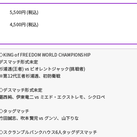
5,500円 (税込)
4,500円 (税込)
◇KING of FREEDOM WORLD CHAMPIONSHIP
デスマッチ形式未定
杉浦透(王者) vs ビオレントジャック(挑戦者)
※第12代王者杉浦透、初防衛戦
◇デスマッチ形式未定
葛西純、伊東竜二 vs ミエド・エクストレモ、シクロペ
◇タッグマッチ
竹田誠志、吹本賢児 vs グンソ、山下りな
◇スクランブルバンクハウス6人タッグデスマッチ