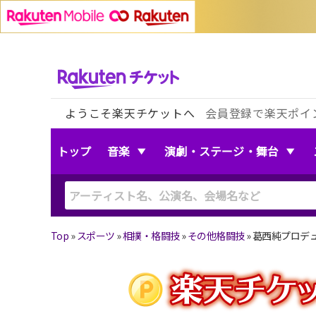
ようこそ楽天チケットへ
会員登録で楽天ポイ
トップ
音楽
演劇・ステージ・舞台
Top
»
スポーツ
»
相撲・格闘技
»
その他格闘技
»
葛西純プロデュース