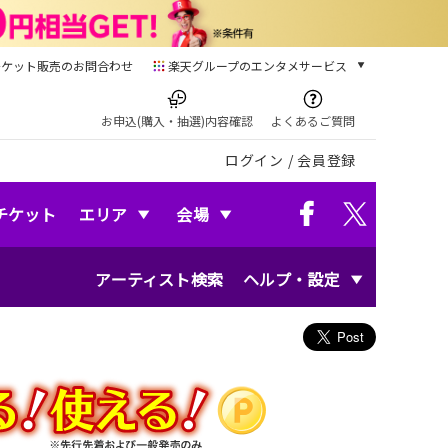
チケット販売のお問合わせ
楽天グループのエンタメサービス
チケット
楽天チケット
お申込(購入・抽選)内容確認
よくあるご質問
本/ゲーム/CD/DVD
ログイン
/
会員登録
楽天ブックス
電子書籍
楽天Kobo
チケット
エリア
会場
雑誌読み放題
楽天マガジン
アーティスト検索
ヘルプ・設定
音楽配信
楽天ミュージック
動画配信
楽天TV
動画配信ガイド
Rakuten PLAY
無料テレビ
Rチャンネル