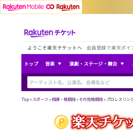
ようこそ楽天チケットへ
会員登録で楽天ポイ
トップ
音楽
演劇・ステージ・舞台
Top
»
スポーツ
»
相撲・格闘技
»
その他格闘技
»
プロレスリング