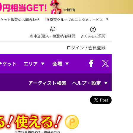
チケット販売のお問合わせ
楽天グループのエンタメサービス
チケット
楽天チケット
お申込(購入・抽選)内容確認
よくあるご質問
本/ゲーム/CD/DVD
ログイン
/
会員登録
楽天ブックス
電子書籍
楽天Kobo
チケット
エリア
会場
雑誌読み放題
楽天マガジン
アーティスト検索
ヘルプ・設定
音楽配信
楽天ミュージック
動画配信
楽天TV
動画配信ガイド
Rakuten PLAY
無料テレビ
Rチャンネル