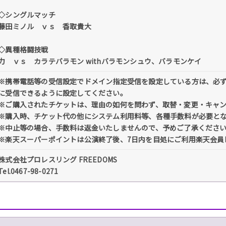
◇シングルマッチ
藤田ミノル ｖｓ 香取貴大
◇異種格闘技戦
力 ｖｓ カラテバラモン withバラモンシュウ、バラモンケイ
※携帯電話等の受信設定でドメイン指定受信を設定している方は、必ず「@tick
に受信できるように設定してください。
※ご購入されたチケットは、理由の如何を問わず、取替・変更・キャ
※購入時、チケット代の他にシステム利用料等、各種手数料が必要と
※中止等の場合、手数料は返金いたしませんので、予めご了承くださ
※楽天スーパーポイントは公演終了後、7日内を目処にご利用楽天会員
株式会社プロレスリング FREEDOMS
Tel.0467-98-0271