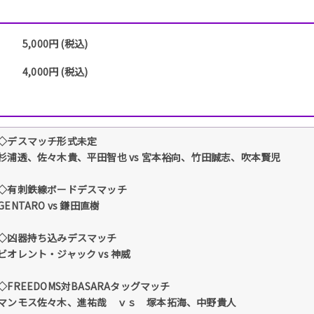
5,000円 (税込)
4,000円 (税込)
◇デスマッチ形式未定
杉浦透、佐々木貴、平田智也 vs 宮本裕向、竹田誠志、吹本賢児
◇有刺鉄線ボードデスマッチ
GENTARO vs 鎌田直樹
◇凶器持ち込みデスマッチ
ビオレント・ジャック vs 神威
◇FREEDOMS対BASARAタッグマッチ
マンモス佐々木、進祐哉 ｖｓ 塚本拓海、中野貴人