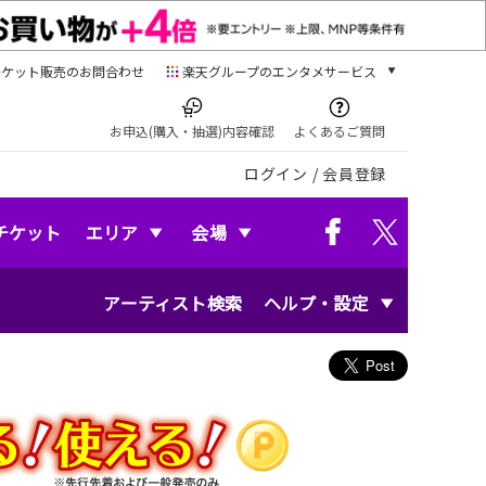
チケット販売のお問合わせ
楽天グループのエンタメサービス
チケット
楽天チケット
お申込(購入・抽選)内容確認
よくあるご質問
本/ゲーム/CD/DVD
ログイン
/
会員登録
楽天ブックス
電子書籍
楽天Kobo
チケット
エリア
会場
雑誌読み放題
楽天マガジン
アーティスト検索
ヘルプ・設定
音楽配信
楽天ミュージック
動画配信
楽天TV
動画配信ガイド
Rakuten PLAY
無料テレビ
Rチャンネル