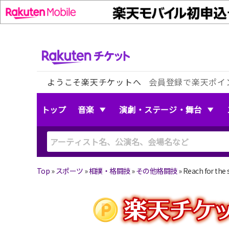
ようこそ楽天チケットへ
会員登録で楽天ポイ
トップ
音楽
演劇・ステージ・舞台
Top
»
スポーツ
»
相撲・格闘技
»
その他格闘技
»
Reach for the 