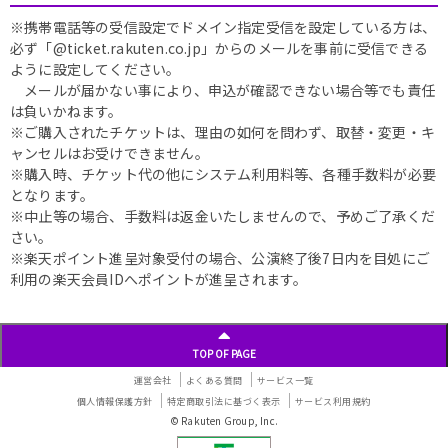
※携帯電話等の受信設定でドメイン指定受信を設定している方は、
必ず「@ticket.rakuten.co.jp」からのメールを事前に受信できる
ように設定してください。
メールが届かない事により、申込が確認できない場合等でも責任
は負いかねます。
※ご購入されたチケットは、理由の如何を問わず、取替・変更・キ
ャンセルはお受けできません。
※購入時、チケット代の他にシステム利用料等、各種手数料が必要
となります。
※中止等の場合、手数料は返金いたしませんので、予めご了承くだ
さい。
※楽天ポイント進呈対象受付の場合、公演終了後7日内を目処にご
利用の楽天会員IDへポイントが進呈されます。
TOP OF PAGE
運営会社
よくある質問
サービス一覧
個人情報保護方針
特定商取引法に基づく表示
サービス利用規約
© Rakuten Group, Inc.