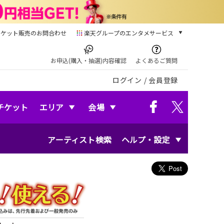
チケット販売のお問合わせ
楽天グループのエンタメサービス
チケット
楽天チケット
お申込(購入・抽選)内容確認
よくあるご質問
本/ゲーム/CD/DVD
ログイン
/
会員登録
楽天ブックス
電子書籍
楽天Kobo
チケット
エリア
会場
雑誌読み放題
楽天マガジン
アーティスト検索
ヘルプ・設定
音楽配信
楽天ミュージック
動画配信
楽天TV
動画配信ガイド
Rakuten PLAY
無料テレビ
Rチャンネル