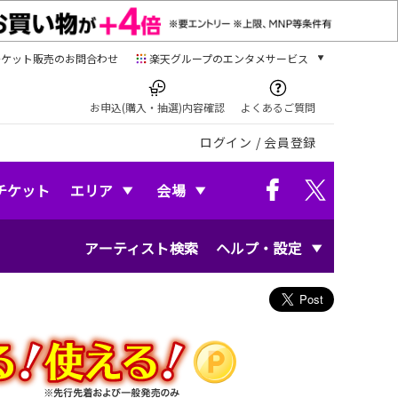
チケット販売のお問合わせ
楽天グループのエンタメサービス
チケット
楽天チケット
お申込(購入・抽選)内容確認
よくあるご質問
本/ゲーム/CD/DVD
ログイン
/
会員登録
楽天ブックス
電子書籍
楽天Kobo
チケット
エリア
会場
雑誌読み放題
楽天マガジン
アーティスト検索
ヘルプ・設定
音楽配信
楽天ミュージック
動画配信
楽天TV
動画配信ガイド
Rakuten PLAY
無料テレビ
Rチャンネル