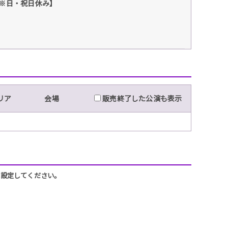
3:00※日・祝日休み】
リア
会場
販売終了した公演も表示
うに設定してください。