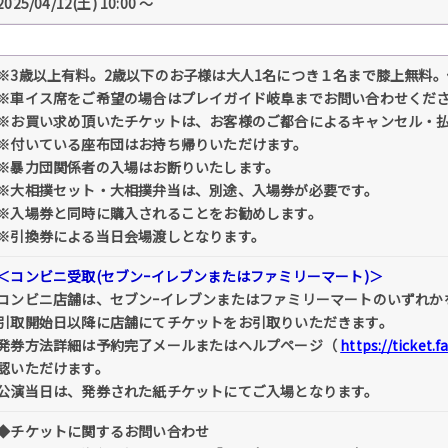
2025/04/12(土) 10:00 〜
※3歳以上有料。2歳以下のお子様は大人1名につき１名まで膝上無料
※車イス席をご希望の場合はプレイガイド岐阜までお問い合わせくだ
※お買い求め頂いたチケットは、お客様のご都合によるキャンセル・
※付いている座布団はお持ち帰りいただけます。
※暴力団関係者の入場はお断りいたします。
※大相撲セット・大相撲弁当は、別途、入場券が必要です。
※入場券と同時に購入されることをお勧めします。
※引換券による当日会場渡しとなります。
＜コンビニ受取(セブンｰイレブンまたはファミリーマート)＞
コンビニ店舗は、セブンｰイレブンまたはファミリーマートのいずれか
引取開始日以降に店舗にてチケットをお引取りいただきます。
発券方法詳細は予約完了メールまたはヘルプページ（
https://ticket.
認いただけます。
公演当日は、発券された紙チケットにてご入場となります。
◆チケットに関するお問い合わせ