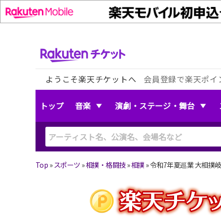
ようこそ楽天チケットへ
会員登録で楽天ポイ
トップ
音楽
演劇・ステージ・舞台
Top
»
スポーツ
»
相撲・格闘技
»
相撲
»
令和7年夏巡業 大相撲