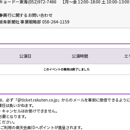
キョードー東海(052)972-7466 【月～金 12:00-18:00 土 10:00-1
◆興行に関するお問い合わせ
岐阜新聞社 事業戦略部 058-264-1159
公演日
公演時間
エ
このイベントの販売は終了しました
「@ticket.rakuten.co.jp」からのメールを事前に受信できるよ
責任は負いかねます。
・キャンセルはお受けできません。
必要となります。
ください。
ご利用の楽天会員IDへポイントが進呈されます。