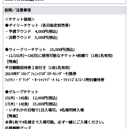
説明／注意事項
＜チケット価格＞
◆デイリーチケット〈各日指定前売券〉
・予選ラウンド 4,000円(税込)
・決勝ラウンド 5,000円(税込)
◆ウィークリーチケット 15,000円(税込)
・11/15(木)～18(日)に使用可能なチケット4枚綴り（1枚1名有効)
【特典】
平日観戦招待券２枚付き（1枚1名有効）
2019年ﾀﾞﾝﾛｯﾌﾟﾌｪﾆｯｸｽﾎﾟｽﾀｰｶﾚﾝﾀﾞｰ引換券
ｼｪﾗﾄﾝ・ｸﾞﾗﾝﾃﾞ・ｵｰｼｬﾝﾘｿﾞｰﾄ ﾄﾑ・ﾜﾄｿﾝｺﾞﾙﾌｺｰｽ特別優待券
◆グループチケット
15(木)・16(金) 12,000円(税込)
17(木)・18(金) 15,000円(税込)
・いずれかの日程で1日入場可。4名様同時入場
【特典】
本券1枚で4名様まで入場可能。必ず一緒にご入場ください。
応援観戦グッズ