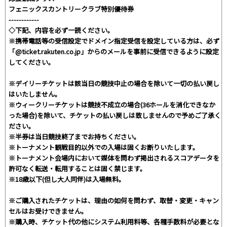
フェニックスカントリークラブ特別優待券
------------
◇下記、内容を必ず一読ください。
※携帯電話等の受信設定でドメイン指定受信を設定している方は、必ず
「@ticket.rakuten.co.jp」からのメールを事前に受信できるように設定
してください。
※デイリーチケットは該当日の競技中止の場合を除いて一切の払い戻し
はいたしません。
※ウィークリーチケットは競技不成立の場合(36ホールを消化できなか
った場合)を除いて、チケットの払い戻しは致しませんので予めご了承く
ださい。
※半券は当日競技終了までお持ちください。
※トーナメント観戦目的以外での入場は固くお断りいたします。
※トーナメント会場内において媒体を問わず掲出されるスコアデータを
許可なく転送・転用することは固く禁じます。
※18歳以下(但し大人同伴)は入場無料。
※ご購入されたチケットは、理由の如何を問わず、取替・変更・キャン
セルはお受けできません。
※購入時、チケット代の他にシステム利用料等、各種手数料が必要とな