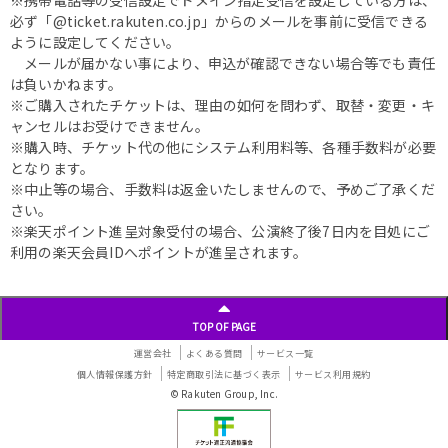
※携帯電話等の受信設定でドメイン指定受信を設定している方は、
必ず「@ticket.rakuten.co.jp」からのメールを事前に受信できる
ように設定してください。
メールが届かない事により、申込が確認できない場合等でも責任
は負いかねます。
※ご購入されたチケットは、理由の如何を問わず、取替・変更・キ
ャンセルはお受けできません。
※購入時、チケット代の他にシステム利用料等、各種手数料が必要
となります。
※中止等の場合、手数料は返金いたしませんので、予めご了承くだ
さい。
※楽天ポイント進呈対象受付の場合、公演終了後7日内を目処にご
利用の楽天会員IDへポイントが進呈されます。
TOP OF PAGE
運営会社
よくある質問
サービス一覧
個人情報保護方針
特定商取引法に基づく表示
サービス利用規約
© Rakuten Group, Inc.