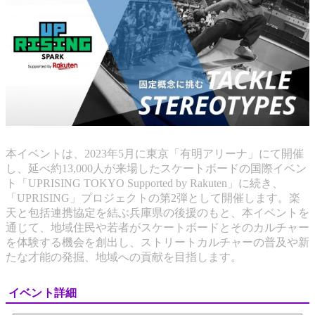
本イベントは、2023年5月に東京「有明アリーナ」にて開催
し、延べ約13,000人が来場したスケートボードの国際イベン
ト「UPRISING TOKYO Supported by Rakuten」に続き、
「UPRISING」プロジェクトの第2弾として開催します。楽
天と包括連携協定を結ぶ兵庫県の後援のもと、本イベントを
通じて、地域住民や若者がスケートボードとそのカルチャー
を体験する機会を創出し、ストリートカルチャーの普及や新
たな才能の発掘、地域への貢献を目指します。
イベント詳細