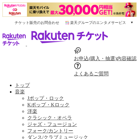
チケット販売のお問合わせ
楽天グループのエンタメサービス
チケット
楽天チケット
本/ゲーム/CD/DVD
楽天ブックス
お申込(購入・抽選)内容確認
電子書籍
楽天Kobo
よくあるご質問
雑誌読み放題
楽天マガジン
トップ
音楽配信
音楽
楽天ミュージック
Jポップ・ロック
Kポップ・Kロック
動画配信
洋楽
楽天TV
クラシック・オペラ
動画配信ガイド
ジャズ・フュージョン
Rakuten PLAY
フォーク/カントリー
無料テレビ
ダンス/クラブミュージック