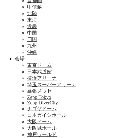
首都圏
甲信越
北陸
東海
近畿
中国
四国
九州
沖縄
会場
東京ドーム
日本武道館
横浜アリーナ
埼玉スーパーアリーナ
幕張メッセ
Zepp Tokyo
Zepp DiverCity
ナゴヤドーム
日本ガイシホール
大阪ドーム
大阪城ホール
神戸ワールド