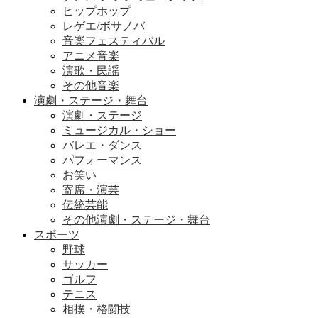
Rチャンネル
ヒップホップ
レゲエ/ボサノバ
エンタメニュース
音楽フェスティバル
推し楽
アニメ音楽
演歌・民謡
その他音楽
演劇・ステージ・舞台
演劇・ステージ
ミュージカル・ショー
バレエ・ダンス
パフォーマンス
お笑い
寄席・演芸
伝統芸能
その他演劇・ステージ・舞台
スポーツ
野球
サッカー
ゴルフ
テニス
相撲・格闘技