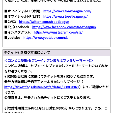
ください。なお、変更に伴うチケットの払い戻しはいたしません。
■オフィシャルHP(本国)
https://www.streetleague.com/
■オフィシャルHP(⽇本)
https://www.streetleague.jp/
■公式X
https://twitter.com/streetleague
■公式Facebook
https://www.facebook.com/streetleague/
■インスタグラム
https://www.instagram.com/sls/
■youtube
https://www.youtube.com/sls
チケット引き取り方法について
＜コンビニ受取(セブンｰイレブンまたはファミリーマート)＞
コンビニ店舗は、セブンｰイレブンまたはファミリーマートのいずれか
をお選びください。
引取開始日以降に店舗にてチケットをお引取りいただきます。
発券方法詳細は予約完了メールまたはヘルプページ（
https://ticket.faq.rakuten.net/s/detail/000004369
）にてご確認いただ
けます。
公演当日は、発券された紙チケットにてご入場となります。
引取受付期間:2024年11月13日(水)10時00分 からとなります。予め、ご