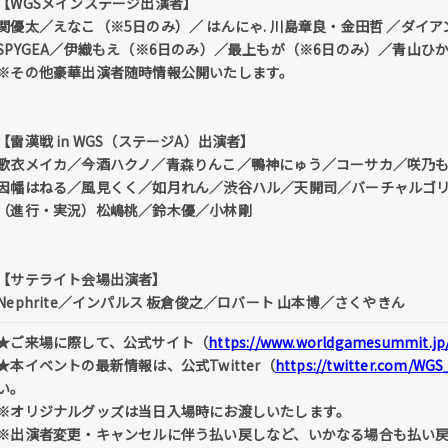
【WGSメインステージ出演者】
関優太／えなこ（※5日のみ）／ はんにゃ. 川島章良・金田哲 ／ダイア
SPYGEA／伊織もえ（※6日のみ）／最上もが（※6日のみ）／青山
※その他豪華出演者随時情報公開いたします。
【雷漢戦 in WGS（ステージA）出演者】
歌衣メイカ／今酒ハクノ／青森りんこ／鴨神にゅう／コーサカ／咲乃
因幡はねる／風見くく／如月れん／渋谷ハル／天開司／バーチャルゴ
（進行・実況）松嶋桃／鈴木優／小林剛
【サテライト会場出演者】
Nephrite／インパルス 板倉俊之／ロバート 山本博／さくやきん
★ご来場に際して、公式サイト（
https://www.worldgamesummit.jp
★本イベントの最新情報は、公式Twitter（
https://twitter.com/WGS
い。
※オリジナルグッズは当日入場時にお渡しいたします。
※出演者変更・キャンセルに伴う払い戻しなど、いかなる場合も払い