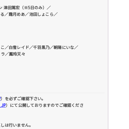
ン 津田篤宏（※5日のみ）／
ひかる／霜月めあ／池田しょこら／
もこ／白雪レイド／千羽黒乃／朝陽にいな／
リラ／鳳玲天々
/
）を必ずご確認下さい。
_JP
）にて公開しておりますのでご確認くださ
戻しは行いません。