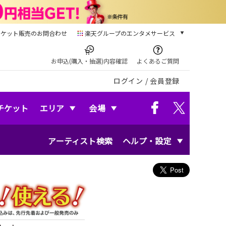
チケット販売のお問合わせ
楽天グループのエンタメサービス
チケット
楽天チケット
お申込(購入・抽選)内容確認
よくあるご質問
本/ゲーム/CD/DVD
ログイン
/
会員登録
楽天ブックス
電子書籍
楽天Kobo
チケット
エリア
会場
雑誌読み放題
楽天マガジン
アーティスト検索
ヘルプ・設定
音楽配信
楽天ミュージック
動画配信
楽天TV
動画配信ガイド
Rakuten PLAY
無料テレビ
Rチャンネル