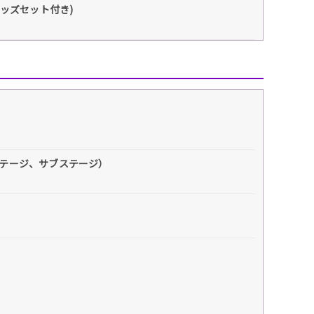
ルグッズセット付き)
インステージ、サブステージ）
！