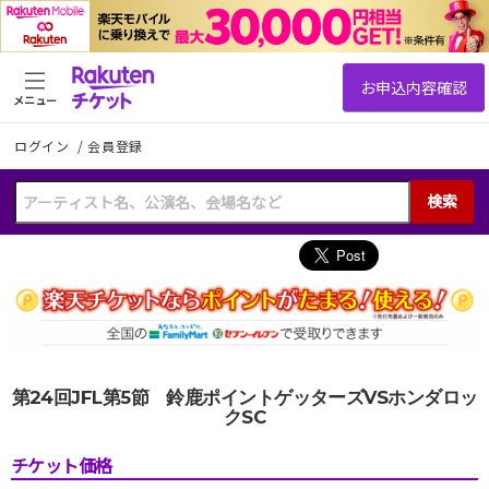
メニュー
ログイン
/
会員登録
検索
第24回JFL第5節 鈴鹿ポイントゲッターズVSホンダロッ
クSC
チケット価格