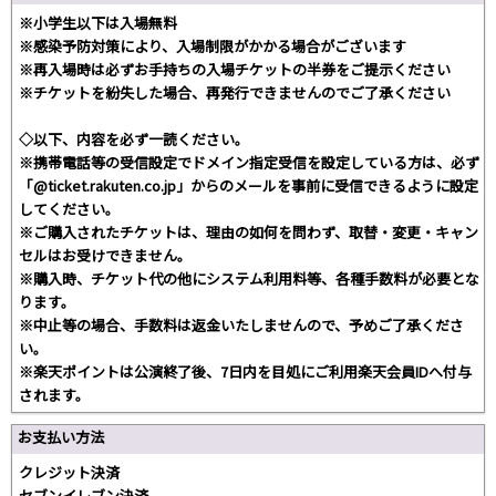
※小学生以下は入場無料
※感染予防対策により、入場制限がかかる場合がございます
※再入場時は必ずお手持ちの入場チケットの半券をご提示ください
※チケットを紛失した場合、再発行できませんのでご了承ください
◇以下、内容を必ず一読ください。
※携帯電話等の受信設定でドメイン指定受信を設定している方は、必ず
「@ticket.rakuten.co.jp」からのメールを事前に受信できるように設定
してください。
※ご購入されたチケットは、理由の如何を問わず、取替・変更・キャン
セルはお受けできません。
※購入時、チケット代の他にシステム利用料等、各種手数料が必要とな
ります。
※中止等の場合、手数料は返金いたしませんので、予めご了承くださ
い。
※楽天ポイントは公演終了後、7日内を目処にご利用楽天会員IDへ付与
されます。
お支払い方法
クレジット決済
セブンイレブン決済