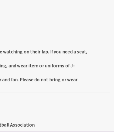
e watching on their lap. If you need a seat,
ring, and wear item or uniforms of J-
 and fan. Please do not bring or wear
ball Association