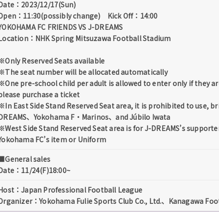
Date：2023/12/17(Sun)
Open：11:30(possibly change) Kick Off：14:00
YOKOHAMA FC FRIENDS VS J-DREAMS
Location：NHK Spring Mitsuzawa Football Stadium
※Only Reserved Seats available
※The seat number will be allocated automatically
※One pre-school child per adult is allowed to enter only if they ar
please purchase a ticket
※In East Side Stand Reserved Seat area, it is prohibited to use, b
DREAMS、Yokohama F・Marinos、and Júbilo Iwata
※West Side Stand Reserved Seat area is for J-DREAMS’s supporter
Yokohama FC’s item or Uniform
■General sales
Date：11/24(F)18:00~
Host：Japan Professional Football League
Organizer：Yokohama Fulie Sports Club Co., Ltd.、Kanagawa Foot