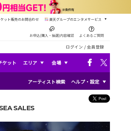
チケット販売のお問合わせ
楽天グループのエンタメサービス
チケット
楽天チケット
お申込(購入・抽選)内容確認
よくあるご質問
本/ゲーム/CD/DVD
ログイン
/
会員登録
楽天ブックス
電子書籍
楽天Kobo
チケット
エリア
会場
雑誌読み放題
楽天マガジン
アーティスト検索
ヘルプ・設定
音楽配信
楽天ミュージック
動画配信
楽天TV
EA SALES
動画配信ガイド
Rakuten PLAY
無料テレビ
Rチャンネル