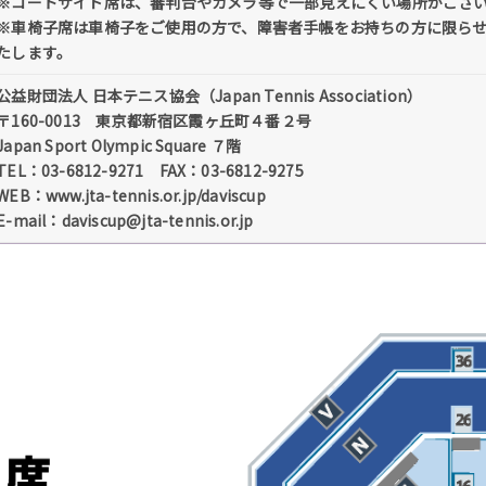
※コートサイド席は、審判台やカメラ等で一部見えにくい場所がござ
※車椅子席は車椅子をご使用の方で、障害者手帳をお持ちの方に限ら
たします。
公益財団法人 日本テニス協会（Japan Tennis Association）
〒160-0013 東京都新宿区霞ヶ丘町４番２号
Japan Sport Olympic Square ７階
TEL：03-6812-9271 FAX：03-6812-9275
WEB：www.jta-tennis.or.jp/daviscup
E-mail：daviscup@jta-tennis.or.jp