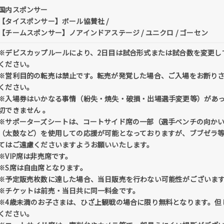
国内スポンサー
【タイスポンサー】ボール協賛社 /
【チームスポンサー】ノアインドアステージ / ユニクロ / ゴーセン
※デビスカップルールにより、2日目は試合形式または試合数を変更し
ください。
※営利目的の転売は禁止です。転売が発覚した場合、ご入場をお断り
ください。
※入場券はいかなる事情（紛失・焼失・破損・出場選手変更等）があ
切できません 。
※サポーターズシートは、コートサイド席の一部（選手ベンチの向か
（太鼓など）を使用しての応援が可能となっておりますが、ブブゼラ
てはご遠慮くださいますようお願いいたします。
※VIP席は非売席です。
※S席は自由席となります。
※予定販売枚数に達した場合、当日販売を行わない可能性がございま
※チケットは前売・当日共に同一料金です。
※4歳未満のお子さまは、ひざ上観戦の場合に限り無料となります。但
ください。