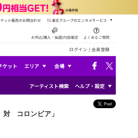
チケット販売のお問合わせ
楽天グループのエンタメサービス
チケット
楽天チケット
お申込(購入・抽選)内容確認
よくあるご質問
本/ゲーム/CD/DVD
ログイン
/
会員登録
楽天ブックス
電子書籍
楽天Kobo
チケット
エリア
会場
雑誌読み放題
楽天マガジン
アーティスト検索
ヘルプ・設定
音楽配信
楽天ミュージック
動画配信
楽天TV
 「日本 対 コロンビア」
動画配信ガイド
Rakuten PLAY
無料テレビ
Rチャンネル