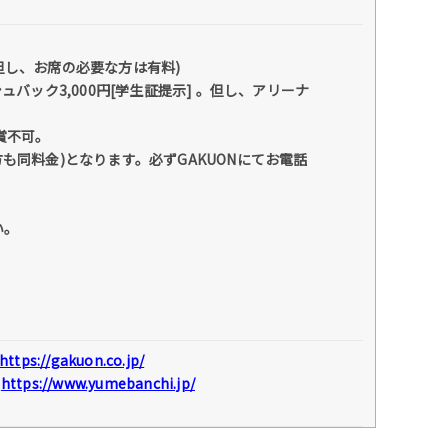
但し、お席の必要な方は有料)
バック3,000円[学生証提示] 。但し、アリーナ
賞不可。
も同料金)となります。必ずGAKUONにてお電話
い。
https://gakuon.co.jp/
)
https://www.yumebanchi.jp/