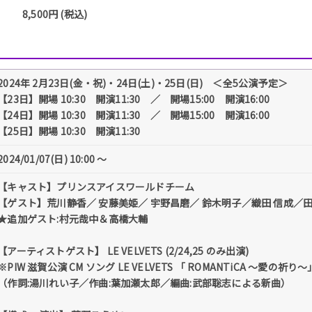
8,500円 (税込)
2024年 2月23日(金・祝)・24日(土)・25日(日) ＜全5公演予定＞
【23日】開場 10:30 開演11:30 ／ 開場15:00 開演16:00
【24日】開場 10:30 開演11:30 ／ 開場15:00 開演16:00
【25日】開場 10:30 開演11:30
2024/01/07(日) 10:00 〜
【キャスト】プリンスアイスワールドチーム
【ゲスト】荒川静香／ 安藤美姫／ 宇野昌磨／ 鈴木明子／織田 信成／
★追加ゲスト:村元哉中＆高橋大輔
【アーティストゲスト】 LE VELVETS (2/24,25 のみ出演)
※PIW 滋賀公演 CM ソング LE VELVETS 「 ROMANTiCA ～愛の祈り～
（作詞:湯川れい子／作曲:葉加瀬太郎／編曲:武部聡志による新曲）