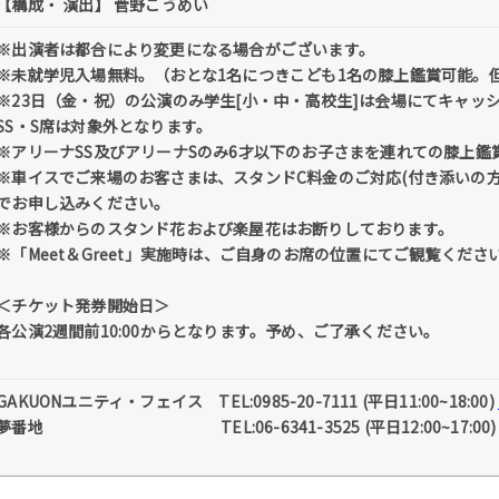
【構成・ 演出】 菅野こうめい
※出演者は都合により変更になる場合がございます。
※未就学児入場無料。（おとな1名につきこども1名の膝上鑑賞可能。
※23日（金・祝）の公演のみ学生[小・中・高校生]は会場にてキャッシュ
SS・S席は対象外となります。
※アリーナSS及びアリーナSのみ6才以下のお子さまを連れての膝上鑑
※車イスでご来場のお客さまは、スタンドC料金のご対応(付き添いの方
でお申し込みください。
※お客様からのスタンド花および楽屋花はお断りしております。
※「Meet＆Greet」実施時は、ご自身のお席の位置にてご観覧くださ
＜チケット発券開始日＞
各公演2週間前10:00からとなります。予め、ご了承ください。
GAKUONユニティ・フェイス TEL:0985-20-7111 (平日11:00~18:00)
夢番地 TEL:06-6341-3525 (平日12:00~17:00