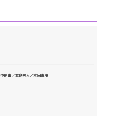
田中刑事／無良崇人／本田真凜
」