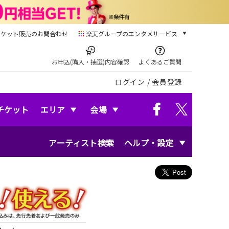
チケット販売のお問合わせ
楽天グループのエンタメサービス
チケット
楽天チケット
お申込(購入・抽選)内容確認
よくあるご質問
本/ゲーム/CD/DVD
ログイン
/
会員登録
楽天ブックス
電子書籍
楽天Kobo
チケット
エリア
会場
雑誌読み放題
楽天マガジン
アーティスト検索
ヘルプ・設定
音楽配信
楽天ミュージック
動画配信
楽天TV
動画配信ガイド
Rakuten PLAY
無料テレビ
Rチャンネル