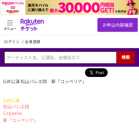
メニュー
ログイン
/
会員登録
検索
G.W公演 松山バレエ団 新「コッペリア」
G.W公演
松山バレエ団
Coppelia
新「コッペリア」