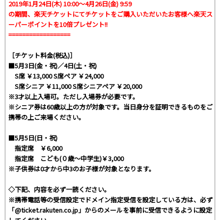
2019年1月24日(木) 10:00～4月26日(金) 9:59
の期間、楽天チケットにてチケットをご購入いただいたお客様へ楽天ス
ーパーポイントを10倍プレゼント!!
==================
［チケット料金(税込)］
■5月3日(金・祝)／4日(土・祝)
S席 ￥13,000 S席ペア ￥24,000
S席シニア ￥11,000 S席シニアペア ￥20,000
※3才以上入場可。ただし入場券が必要です。
※シニア券は60歳以上の方が対象です。当日身分を証明できるものをご
携帯の上ご来場ください。
■5月5日(日・祝)
指定席 ￥6,000
指定席 こども(０歳～中学生)￥3,000
※子供券は0才から中3のお子様が対象となります。
◇下記、内容を必ず一読ください。
※携帯電話等の受信設定でドメイン指定受信を設定している方は、必ず
「@ticket.rakuten.co.jp」からのメールを事前に受信できるように設定