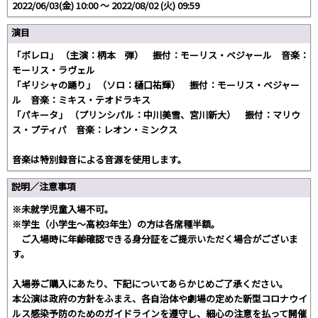
2022/06/03(金) 10:00 〜 2022/08/02 (火) 09:59
演目
「ボレロ」 （主演：柄本 弾） 振付：モーリス・ベジャール 音楽：
モーリス・ラヴェル
「ギリシャの踊り」 （ソロ：樋口祐輝） 振付：モーリス・ベジャー
ル 音楽：ミキス・テオドラキス
「パキータ」 （プリンシパル：中川美雪、宮川新大） 振付：マリウ
ス・プティパ 音楽：レオン・ミンクス
音楽は特別録音による音源を使用します。
説明／注意事項
※未就学児童入場不可。
※学生（小学生～高校3年生）の方は各席種半額。
ご入場時に年齢確認できる身分証をご提示いただく場合がございま
す。
入場券ご購入にあたり、下記についてあらかじめご了承ください。
本公演は政府の方針をふまえ、各自治体や劇場の定めた新型コロナウイ
ルス感染予防のためのガイドラインを遵守し、細心の注意を払って開催