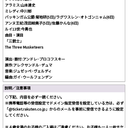
アラミス:山本達史
ミレディ:中川郁
バッキンガム公爵:菊地研(5日)/ラグワスレン･オトゴンニャム(6日)
アンヌ王妃:茂田絵美子(5日)/佐藤かんな(6日)
ルイ13世:今勇也
曲目・演目
「三銃士」
The Three Musketeers
演出･振付:アンドレ･プロコフスキー
原作:アレクサンドル･デュマ
音楽:ジュゼッペ･ヴェルディ
編曲:ガイ･ウールフェンデン
説明／注意事項
◇下記、内容を必ず一読ください。
※携帯電話等の受信設定でドメイン指定受信を設定している方は、必ず
「@ticket.rakuten.co.jp」からのメールを事前に受信できるように設定
してください。
※４歳未満のお子様のご入場はご遠慮ください。お子様も一人一枚チケ