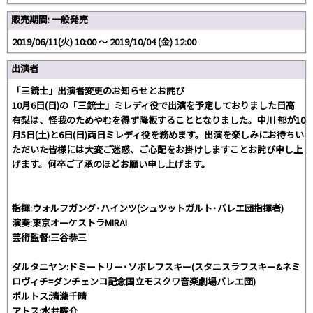
販売期間: 一般発売
2019/06/11(火) 10:00 〜 2019/10/04 (金) 12:00
出演者
「三銃士」出演者変更のお知らせとお詫び
10月6日(日)の「三銃士」ミレディ役で出演を予定しておりました日高
有梨は、怪我のためやむを得ず降板することとなりました。中川 郁が10
月5日(土)と6日(日)両日ミレディ役を務めます。出演を楽しみにお待ちい
ただいた皆様には大変ご迷惑、ご心配をお掛けしますことお詫び申し上
げます。何卒ご了承のほどお願い申し上げます。
指揮:ウォルフガング･ハインツ(シュツットガルト･バレエ団指揮者)
演奏:東京オーケストラMIRAI
芸術監督:三谷恭三
ダルタニヤン:ドミートリー･ソボレフスキー(スタニスラフスキー&ネミ
ロヴィチ=ダンチェンコ記念国立モスクワ音楽劇場バレエ団)
ポルトス:清瀧千晴
アトス:水井駿介