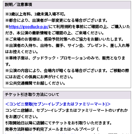
説明／注意事項
※3歳以上有料、3歳未満入場不可。
※都合により、出演者が一部変更になる場合がございます。
※
https://goodluck-p.jp/
にて利用規約を事前にご確認の上、ご購入いた
だき、本公演の最新情報をご確認の上、ご来場ください。
※ご来場のお客様は、感染予防対策へのご協力をお願いいたします。
※出演者の入待ち、出待ち、握手、サイン会、プレゼント、差し入れ等
はお控えください。
※車椅子席は、グッドラック・プロモーションのみで、販売となりま
す。
※公演の内容により、会場内が暗くなる場合がございます。ご移動の際
にはお近くの係員にお声がけください。
※公共交通機関でお越しください。
チケット引き取り方法について
＜コンビニ受取(セブンｰイレブンまたはファミリーマート)＞
コンビニ店舗は、セブンｰイレブンまたはファミリーマートのいずれか
をお選びください。
引取開始日以降に店舗にてチケットをお引取りいただきます。
発券方法詳細は予約完了メールまたはヘルプページ（