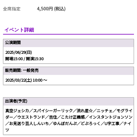
全席指定
4,500円 (税込)
イベント詳細
公演期間
2025/06/29(日)
開場15:00 / 開演15:30
販売期間: 一般発売
2025/03/22(土) 10:00 〜
出演者(予定)
真空ジェシカ／スパイシーガーリック／流れ星☆／ニッチェ／モグライ
ダー／ウエストランド／吉住／こたけ正義感／インスタントジョンソン
／お見送り芸人しんいち／ゆんぼだんぷ／どぶろっく／U字工事／ナイ
ツ