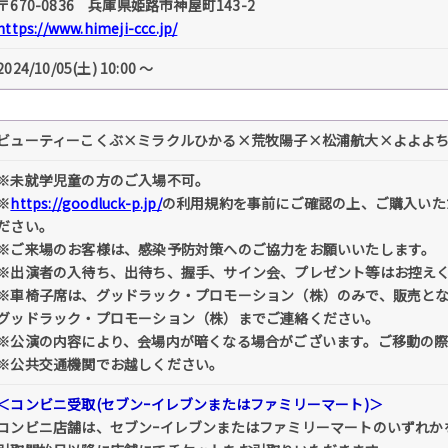
〒670-0836 兵庫県姫路市神屋町143-2
https://www.himeji-ccc.jp/
2024/10/05(土) 10:00 〜
ビューティーこくぶ×ミラクルひかる×荒牧陽子×松浦航大×よよよ
※未就学児童の方のご入場不可。
※
https://goodluck-p.jp/
の利用規約を事前にご確認の上、ご購入いた
ださい。
※ご来場のお客様は、感染予防対策へのご協力をお願いいたします。
※出演者の入待ち、出待ち、握手、サイン会、プレゼント等はお控え
※車椅子席は、グッドラック・プロモーション（株）のみで、販売と
グッドラック・プロモーション（株）までご連絡ください。
※公演の内容により、会場内が暗くなる場合がございます。ご移動の
※公共交通機関でお越しください。
＜コンビニ受取(セブンｰイレブンまたはファミリーマート)＞
コンビニ店舗は、セブンｰイレブンまたはファミリーマートのいずれか