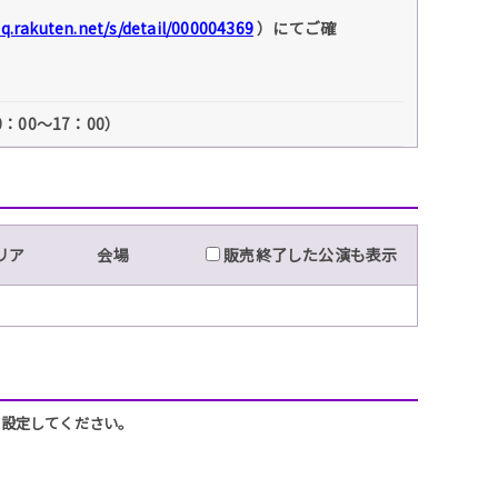
faq.rakuten.net/s/detail/000004369
）にてご確
：00～17：00）
リア
会場
販売終了した公演も表示
うに設定してください。