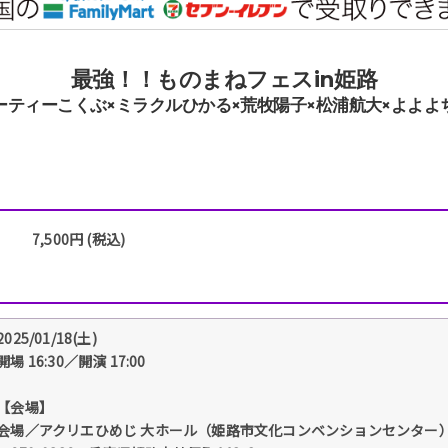
最強！！ものまねフェスin姫路
ーティーこくぶ×ミラクルひかる×荒牧陽子×松浦航大×よよよ
7,500円 (税込)
2025/01/18(土)
開場 16:30／開演 17:00
【会場】
会場／アクリエひめじ 大ホール（姫路市文化コンベンションセンター