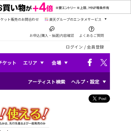
チケット販売のお問合わせ
楽天グループのエンタメサービス
チケット
楽天チケット
お申込(購入・抽選)内容確認
よくあるご質問
本/ゲーム/CD/DVD
ログイン
/
会員登録
楽天ブックス
電子書籍
楽天Kobo
チケット
エリア
会場
雑誌読み放題
楽天マガジン
アーティスト検索
ヘルプ・設定
音楽配信
楽天ミュージック
動画配信
楽天TV
動画配信ガイド
Rakuten PLAY
無料テレビ
Rチャンネル