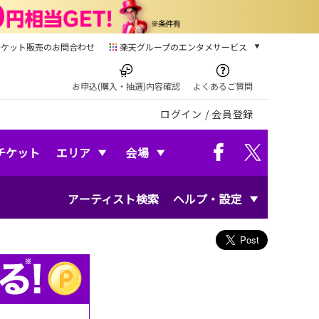
チケット販売のお問合わせ
楽天グループのエンタメサービス
チケット
楽天チケット
お申込(購入・抽選)内容確認
よくあるご質問
本/ゲーム/CD/DVD
ログイン
/
会員登録
楽天ブックス
電子書籍
楽天Kobo
チケット
エリア
会場
雑誌読み放題
楽天マガジン
アーティスト検索
ヘルプ・設定
音楽配信
楽天ミュージック
動画配信
楽天TV
動画配信ガイド
Rakuten PLAY
無料テレビ
Rチャンネル