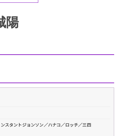
エンタメニュース
推し楽
城陽
インスタントジョンソン／ハナコ／ロッチ／三四