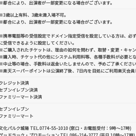
※都合により、出演者が一部変更になる場合がございます。
※3歳以上有料、3歳未満入場不可。
※都合により、出演者が一部変更になる場合がございます。
※携帯電話等の受信設定でドメイン指定受信を設定している方は、必ず「@tick
に受信できるように設定してください。
※ご購入されたチケットは、理由の如何を問わず、取替・変更・キャ
※購入時、チケット代の他にシステム利用料等、各種手数料が必要と
※中止等の場合、手数料は返金いたしませんので、予めご了承くださ
※楽天スーパーポイントは公演終了後、7日内を目処にご利用楽天会員
クレジット決済
セブンイレブン決済
ファミリーマート決済
セブンイレブン
ファミリーマート
文化パルク城陽 TEL.0774-55-1010 (窓口・お電話受付：9時～17時)
グッドラック・プロモーション TEL.086-214-3777 (平日 10時～17時)