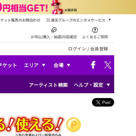
チケット販売のお問合わせ
楽天グループのエンタメサービス
チケット
楽天チケット
お申込(購入・抽選)内容確認
よくあるご質問
本/ゲーム/CD/DVD
ログイン
/
会員登録
楽天ブックス
電子書籍
楽天Kobo
チケット
エリア
会場
雑誌読み放題
楽天マガジン
アーティスト検索
ヘルプ・設定
音楽配信
楽天ミュージック
動画配信
楽天TV
動画配信ガイド
Rakuten PLAY
無料テレビ
Rチャンネル