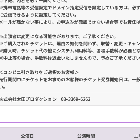
◇下記、内容を必ず一読ください。
※携帯電話等の受信設定でドメイン指定受信を設定している方は、必ず「@tick
に受信できるように設定してください。
メールが届かない事により、お申込みが確認できない場合等でも責任
※出演者は変更になる可能性があります。ご了承ください。
※ご購入されたチケットは、理由の如何を問わず、取替・変更・キャ
※購入時、チケット代の他にシステム利用料等、各種手数料が必要と
※中止等の場合、手数料は返金いたしませんので、予めご了承くださ
＜コンビニ引き取りをご選択のお客様＞
先行期間中にチケットをお求めのお客様のチケット発券開始日は、一
い。
株式会社太田プロダクション 03-3369-6263
公演日
公演時間
エ