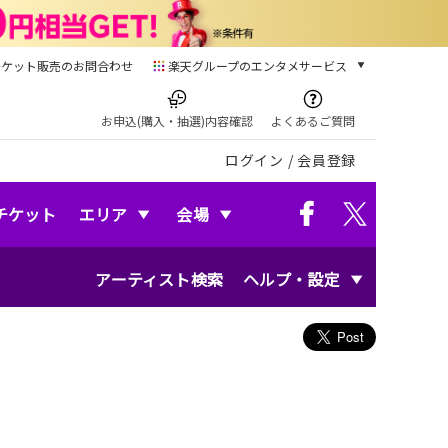
チケット販売のお問合わせ
楽天グループのエンタメサービス
チケット
楽天チケット
お申込(購入・抽選)内容確認
よくあるご質問
本/ゲーム/CD/DVD
ログイン
/
会員登録
楽天ブックス
電子書籍
楽天Kobo
チケット
エリア
会場
雑誌読み放題
楽天マガジン
アーティスト検索
ヘルプ・設定
音楽配信
楽天ミュージック
動画配信
楽天TV
動画配信ガイド
Rakuten PLAY
無料テレビ
Rチャンネル