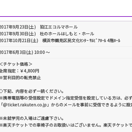
2017年9月23日(土) 狛江エコルマホール
2017年9月30日(土) 杜のホールはしもと・ホール
2017年10月21日(土) 横浜市鶴見区民文化ｾﾝﾀｰ ｻﾙﾋﾞｱﾎｰﾙ 4階ﾎｰﾙ
2017年6月3日(土) 10:00 〜
＜チケット価格＞
全席指定：￥4,800円
※営利目的の転売禁止
◇下記、内容を必ず一読ください。
※携帯電話等の受信設定でドメイン指定受信を設定している方は、必
「@ticket.rakuten.co.jp」からのメールを事前に受信できるよう
※未就学児の入場はご遠慮下さい。
※楽天チケットでの車椅子のお取扱いはございません。楽天チケット