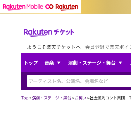
ようこそ楽天チケットへ
会員登録で楽天ポイ
トップ
音楽
演劇・ステージ・舞台
Top
»
演劇・ステージ・舞台
»
お笑い
»
社会風刺コント集団 THE