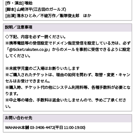
[作・演出] 喰始
[脚本] 山崎洋平(江古田のガールズ)
[出演] 清水ひとみ／不破万作／飯塚俊太郎 ほか
説明／注意事項
◇下記、内容を必ず一読ください。
※携帯電話等の受信設定でドメイン指定受信を設定している方は、必ず
「@ticket.rakuten.co.jp」からのメールを事前に受信できるように設定
してください。
※未就学児童のご入場はお断りいたします
※ご購入されたチケットは、理由の如何を問わず、取替・変更・キャン
セルはお受けできません。
※購入時、チケット代の他にシステム利用料等、各種手数料が必要とな
ります。
※中止等の場合、手数料は返金いたしませんので、予めご了承くださ
い。
お問い合わせ先
WAHAHA本舗 03-3406-4472(平日 11:00-19:00)