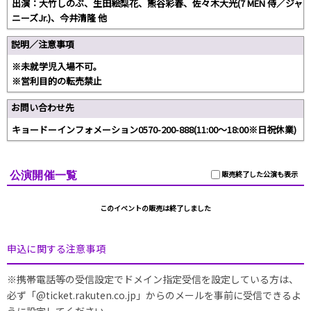
出演：大竹しのぶ、生田絵梨花、熊谷彩春、佐々木大光(7 MEN 侍／ジャ
ニーズJr.)、今井清隆 他
説明／注意事項
※未就学児入場不可。
※営利目的の転売禁止
お問い合わせ先
キョードーインフォメーション0570-200-888(11:00～18:00※日祝休業)
公演開催一覧
販売終了した公演も表示
このイベントの販売は終了しました
申込に関する注意事項
※携帯電話等の受信設定でドメイン指定受信を設定している方は、
必ず「@ticket.rakuten.co.jp」からのメールを事前に受信できるよ