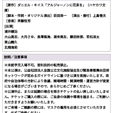
［原作］ダニエル・キイス「アルジャーノンに花束を」（ハヤカワ文
庫）
［脚本・作詞・オリジナル演出］荻田浩一 ［演出・振付］上島雪夫
［音楽］斉藤恒芳
[出演]
浦井健治
大山真志、大月さゆ、長澤風海、渡来美友、藤田奈那、若松渓太
東山義久
北翔海莉
説明／注意事項
※未就学児入場不可。営利目的の転売禁止。
※本公演は、公益社団法人全国公立文化施設協会及び緊急事態舞台芸術
ネットワークが定めるガイドラインに基づき公演を実施いたします。政
府や自治体等の方針により急遽、開場時間・開演時間・運営方針が変更
になる場合がございますので、あらかじめご了承ください。
※公演中止、または延期の場合を除きチケットの払い戻しはいたしませ
ん。チケットご購入の際には、ご自身の体調や環境を踏まえ、ご判断い
ただきますようお願いいたします。
※ご来場・ご観劇の際には、マスクの着用を必須とさせていただきま
す。必ずご持参ください。