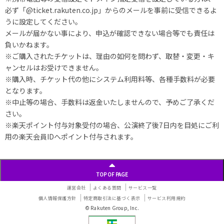
必ず「@ticket.rakuten.co.jp」からのメールを事前に受信できるよ
うに設定してください。
メールが届かない事により、申込が確認できない場合等でも責任は
負いかねます。
※ご購入されたチケットは、理由の如何を問わず、取替・変更・キ
ャンセルはお受けできません。
※購入時、チケット代の他にシステム利用料等、各種手数料が必要
となります。
※中止等の場合、手数料は返金いたしませんので、予めご了承くだ
さい。
※楽天ポイント付与対象受付の場合、公演終了後7日内を目処にご利
用の楽天会員IDへポイント付与されます。
TOP OF PAGE
運営会社
よくある質問
サービス一覧
個人情報保護方針
特定商取引法に基づく表示
サービス利用規約
© Rakuten Group, Inc.