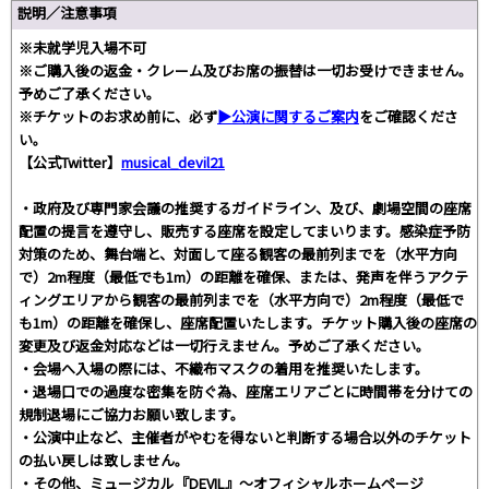
説明／注意事項
※未就学児入場不可
※ご購入後の返金・クレーム及びお席の振替は一切お受けできません。
予めご了承ください。
※チケットのお求め前に、必ず
▶︎公演に関するご案内
をご確認くださ
い。
【公式Twitter】
musical_devil21
・政府及び専門家会議の推奨するガイドライン、及び、劇場空間の座席
配置の提言を遵守し、販売する座席を設定してまいります。感染症予防
対策のため、舞台端と、対面して座る観客の最前列までを（水平方向
で）2m程度（最低でも1m）の距離を確保、または、発声を伴うアクテ
ィングエリアから観客の最前列までを（水平方向で）2m程度（最低で
も1m）の距離を確保し、座席配置いたします。チケット購入後の座席の
変更及び返金対応などは一切行えません。予めご了承ください。
・会場へ入場の際には、不織布マスクの着用を推奨いたします。
・退場口での過度な密集を防ぐ為、座席エリアごとに時間帯を分けての
規制退場にご協力お願い致します。
・公演中止など、主催者がやむを得ないと判断する場合以外のチケット
の払い戻しは致しません。
・その他、ミュージカル『DEVIL』〜オフィシャルホームページ