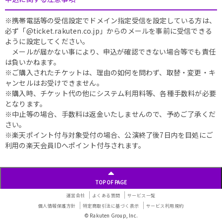
※携帯電話等の受信設定でドメイン指定受信を設定している方は、
必ず「@ticket.rakuten.co.jp」からのメールを事前に受信できる
ように設定してください。
メールが届かない事により、申込が確認できない場合等でも責任
は負いかねます。
※ご購入されたチケットは、理由の如何を問わず、取替・変更・キ
ャンセルはお受けできません。
※購入時、チケット代の他にシステム利用料等、各種手数料が必要
となります。
※中止等の場合、手数料は返金いたしませんので、予めご了承くだ
さい。
※楽天ポイント付与対象受付の場合、公演終了後7日内を目処にご
利用の楽天会員IDへポイント付与されます。
TOP OF PAGE
運営会社
よくある質問
サービス一覧
個人情報保護方針
特定商取引法に基づく表示
サービス利用規約
© Rakuten Group, Inc.