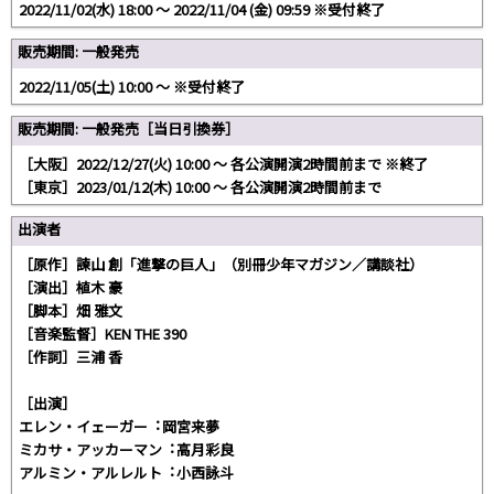
2022/11/02(水) 18:00 〜 2022/11/04 (金) 09:59 ※受付終了
販売期間: 一般発売
2022/11/05(土) 10:00 〜 ※受付終了
販売期間: 一般発売［当日引換券］
［大阪］2022/12/27(火) 10:00 ～ 各公演開演2時間前まで ※終了
［東京］2023/01/12(木) 10:00 ～ 各公演開演2時間前まで
出演者
［原作］諫山 創「進撃の巨人」（別冊少年マガジン／講談社）
［演出］植木 豪
［脚本］畑 雅文
［音楽監督］KEN THE 390
［作詞］三浦 香
［出演］
エレン・イェーガー︓岡宮来夢
ミカサ・アッカーマン︓高月彩良
アルミン・アルレルト︓⼩⻄詠斗