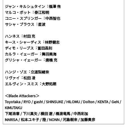
ジャン・キルシュタイン︓福澤 侑
マルコ・ボット︓泰江和明
コニー・スプリンガー︓中⻄智也
サシャ・ブラウス︓星波
ハンネス︓村田 充
キース・シャーディス︓林野健志
ディモ・リーブス︓冨田昌則
カルラ・イェーガー︓舞羽美海
グリシャ・イェーガー︓唐橋 充
ハンジ・ゾエ︓立道梨緒奈
リヴァイ︓松田 凌
エルヴィン・スミス︓大野拓朗
＜Blade Attackers＞
Toyotaka / RYO / gash! / SHINSUKE / HILOMU / Dolton / KENTA / GeN /
KIMUTAKU
下尾浩章 / 下川真矢 / 横田 遼 / 橋渡⻯⾺ / 中⻄彩加
MARISA / 松本ユキ子 / 陸 / NONN / 河島樹来 / 加藤貴彦