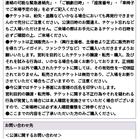
連絡の可能な緊急連絡先」・「ご観劇日時」・「座席番号」・「車椅子
でご来場予定の旨」を必ずご記入ください）
●チケットは、紛失・盗難などいかなる場合においても再発行できませ
んので充分にご注意ください。公演日時のお間違え、チケット忘れなど
もご入場いただけません。ご来場の際はお手元にあるチケットの日時を
必ずご確認の上、ご来場ください。
●チケットは正規販売ルート（興行主催者、主催者より正式に販売許可
を得たプレイガイド、ファンクラブなど）でご購入いただきますようお
願いいたします。営利を目的としたチケットの譲渡・転売・購入、及び
それを試みる行為は、いかなる場合も固くお断りしております。正規販
売ルート以外で購入されたチケットに関しては、その有効性を一切保証
されておりません。転売されたチケットは無効であり、ご入場をお断り
させていただく場合もございますので、ご注意ください。
●今公演ではチケット券面にお客様の氏名を印字いたします。
営利目的の譲渡・転売等、チケットに関する不正行為やそれを疑われる
行為が発覚した場合には本人確認を実施させていただく場合がございま
すので、ご来場時には必ず本人確認書類をご持参ください。
●ここまでの内容をご了承いただいた方のみご購入ください。
お問い合わせ先
＜公演に関するお問い合わせ＞