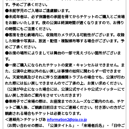
す。予めご了承ください。
●未就学児のご入場はご遠慮願います。
●未成年者は、必ず保護者の承諾を得てからチケットのご購入とご来場
をお願いいたします。夜の公演は終演時間が遅くなりますので、お帰り
の時間にもご注意ください。
●客席を含む劇場内に、収録用カメラが入る可能性がございます。収録
した映像や写真は、放送・配信・複製頒布等する場合がございます。予
めご了承ください。
●お席の場所によりましては舞台の一部で見えづらい箇所がございま
す。
●一度ご購入になられたチケットの変更・キャンセルはできません。ま
た、公演中止時以外の払い戻しは事情の如何に関わらず一切できませ
ん。天変地異及びそれに伴う交通機関トラブルの場合でも、公演が行わ
れた際には払い戻しできませんのでご了承の上、お買い求めください。
（公演が中止になった場合には、公演公式サイトや公式ツイッターにて
払い戻し方法のご案内をさせていただきます）
●車椅子でご来場の際は、お座席までのスムーズなご案内のため、チケ
ットご購入後、ご観劇日前日までにご連絡ください。付き添いの方がご
観劇される場合もチケットは必要となります。
＜連絡先＞チケットぴあ
information2@pia.co.jp
（お問い合わせの際は、「公演タイトル」・「来場者氏名」・「日中ご