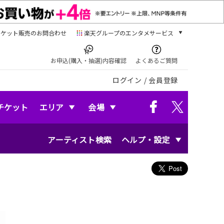
チケット販売のお問合わせ
楽天グループのエンタメサービス
チケット
楽天チケット
お申込(購入・抽選)内容確認
よくあるご質問
本/ゲーム/CD/DVD
ログイン
/
会員登録
楽天ブックス
電子書籍
楽天Kobo
チケット
エリア
会場
雑誌読み放題
楽天マガジン
アーティスト検索
ヘルプ・設定
音楽配信
楽天ミュージック
動画配信
楽天TV
動画配信ガイド
Rakuten PLAY
無料テレビ
Rチャンネル