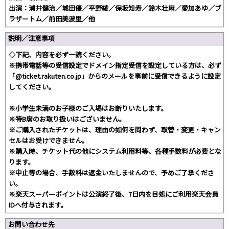
出演：浦井健治／城田優／平野綾／保坂知寿／鈴木壮麻／愛加あゆ／ブ
ラザートム／前田美波里／他
説明／注意事項
◇下記、内容を必ず一読ください。
※携帯電話等の受信設定でドメイン指定受信を設定している方は、必ず
「@ticket.rakuten.co.jp」からのメールを事前に受信できるように設定
してください。
※小学生未満のお子様のご入場はお断りいたします。
※特B席のお取り扱いはございません。
※ご購入されたチケットは、理由の如何を問わず、取替・変更・キャン
セルはお受けできません。
※購入時、チケット代の他にシステム利用料等、各種手数料が必要とな
ります。
※中止等の場合、手数料は返金いたしませんので、予めご了承くださ
い。
※楽天スーパーポイントは公演終了後、7日内を目処にご利用楽天会員
IDへ付与されます。
お問い合わせ先