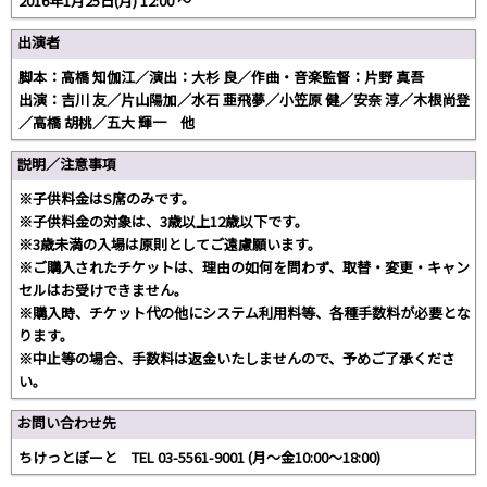
2016年1月25日(月) 12:00 〜
出演者
脚本：高橋 知伽江／演出：大杉 良／作曲・音楽監督：片野 真吾
出演：吉川 友／片山陽加／水石 亜飛夢／小笠原 健／安奈 淳／木根尚登
／高橋 胡桃／五大 輝一 他
説明／注意事項
※子供料金はS席のみです。
※子供料金の対象は、3歳以上12歳以下です。
※3歳未満の入場は原則としてご遠慮願います。
※ご購入されたチケットは、理由の如何を問わず、取替・変更・キャン
セルはお受けできません。
※購入時、チケット代の他にシステム利用料等、各種手数料が必要とな
ります。
※中止等の場合、手数料は返金いたしませんので、予めご了承くださ
い。
お問い合わせ先
ちけっとぽーと TEL 03-5561-9001 (月～金10:00～18:00)