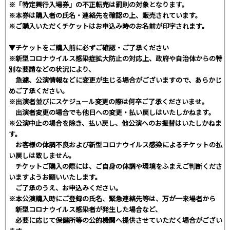
※「特定興行入場券」の不正転売は罰則の対象となります。
※本券は購入者の氏名・連絡先を確認の上、販売されています。
※ご購入いただくチケットはお申込み時のお名前が印字されます。
▼チケットをご購入前に必ずご確認・ご了承ください
※新型コロナウイルス感染症拡大防止の対応上、政府や自治体からの特
別な要請などの状況により、
急遽、公演情報などに変更が生じる場合がございますので、あらかじ
めご了承ください。
※出演者並びにスケジュール変更の際は何卒ご了承くださいませ。
出演者変更の場合でも他日への変更・払い戻しはいたしかねます。
※公演中止の場合を除き、払い戻し、他公演へのお振替はいたしかねま
す。
お客様の体調不良および新型コロナウイルス感染によるチケットの払
い戻しは致しません。
チケットご購入の際には、ご自身の体調や環境をふまえご判断くださ
いますようお願いいたします。
ご了承のうえ、お申込みください。
※本公演購入時にご登録の氏名、緊急連絡先等は、万が一来場者から
新型コロナウイルス感染者が発生した場合など、
必要に応じて保健所等の公的機関へ提供させていただく場合がござい