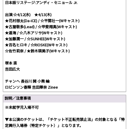
日本版リステージ:アンディ・セニョール Jr.
出演:☆4/12(水) ★4/13(木)
★花村想太(Da-iCE) / ☆平間壮一(Wキャスト)
★古屋敬多(Lead) / ☆甲斐翔真(Wキャスト)
★遥海 / ☆八木アリサ(Wキャスト)
★加藤潤一 / ☆SUNHEE(Wキャスト)
★百名ヒロキ / ☆RIOSKE(Wキャスト)
☆佐竹莉奈 / ★鈴木瑛美子(Wキャスト)
塚本 直
吉田広大
チャンヘ 長谷川 開 小熊 綸
ロビンソン春輝 吉田華奈 Zinee
説明／注意事項
※未就学児入場不可
▼本公演のチケットは、「チケット不正転売禁止法」の対象となる「特
定興行入場券（特定チケット）」となります。