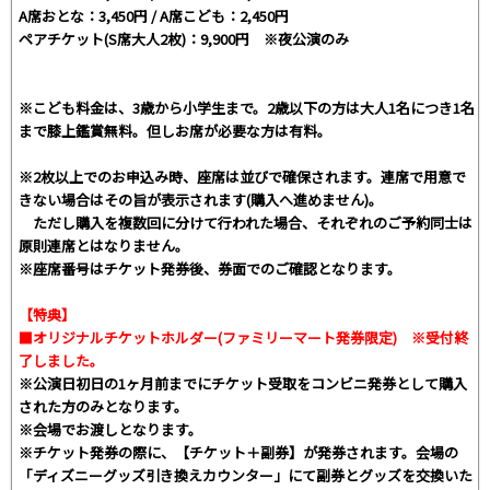
A席おとな：3,450円 / A席こども：2,450円
ペアチケット(S席大人2枚)：9,900円 ※夜公演のみ
※こども料金は、3歳から小学生まで。2歳以下の方は大人1名につき1名
まで膝上鑑賞無料。但しお席が必要な方は有料。
※2枚以上でのお申込み時、座席は並びで確保されます。連席で用意で
きない場合はその旨が表示されます(購入へ進めません)。
ただし購入を複数回に分けて行われた場合、それぞれのご予約同士は
原則連席とはなりません。
※座席番号はチケット発券後、券面でのご確認となります。
【特典】
■オリジナルチケットホルダー(ファミリーマート発券限定) ※受付終
了しました。
※公演日初日の1ヶ月前までにチケット受取をコンビニ発券として購入
された方のみとなります。
※会場でお渡しとなります。
※チケット発券の際に、【チケット＋副券】が発券されます。会場の
「ディズニーグッズ引き換えカウンター」にて副券とグッズを交換いた