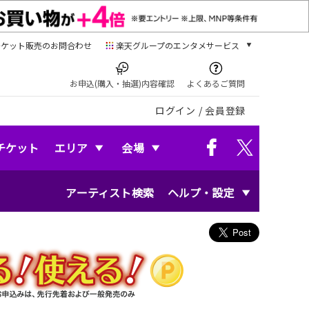
チケット販売のお問合わせ
楽天グループのエンタメサービス
チケット
楽天チケット
お申込(購入・抽選)内容確認
よくあるご質問
本/ゲーム/CD/DVD
ログイン
/
会員登録
楽天ブックス
電子書籍
楽天Kobo
チケット
エリア
会場
雑誌読み放題
楽天マガジン
アーティスト検索
ヘルプ・設定
音楽配信
楽天ミュージック
動画配信
楽天TV
動画配信ガイド
Rakuten PLAY
無料テレビ
Rチャンネル