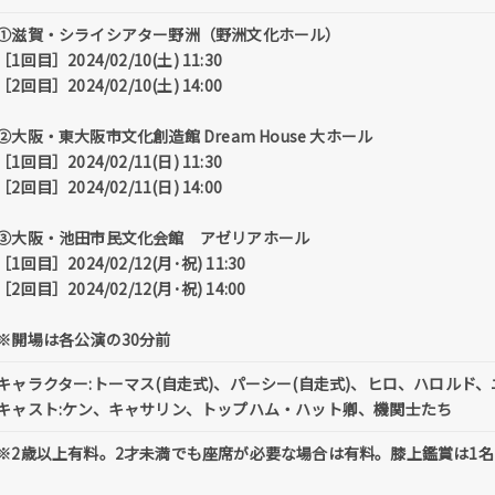
①滋賀・シライシアター野洲（野洲文化ホール）
［1回目］2024/02/10(土) 11:30
［2回目］2024/02/10(土) 14:00
②大阪・東大阪市文化創造館 Dream House 大ホール
［1回目］2024/02/11(日) 11:30
［2回目］2024/02/11(日) 14:00
③大阪・池田市民文化会館 アゼリアホール
［1回目］2024/02/12(月･祝) 11:30
［2回目］2024/02/12(月･祝) 14:00
※開場は各公演の30分前
キャラクター:トーマス(自走式)、パーシー(自走式)、ヒロ、ハロルド
キャスト:ケン、キャサリン、トップハム・ハット卿、機関士たち
※2歳以上有料。2才未満でも座席が必要な場合は有料。膝上鑑賞は1