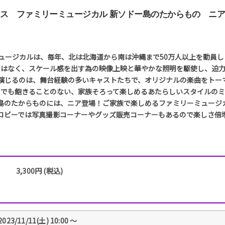
ス ファミリーミュージカル 新ソドー島のたからもの ニ
マスミュージカルは、毎年、北は北海道から南は沖縄まで50万人以上を動員
ではなく、スケール感を出す為の映像上映と華やかな照明を駆使し、迫力
演じるのは、舞台経験の多いキャストたちで、オリジナルの楽曲をトー
ちでも飽きることのない、家族そろって楽しめるあたらしいスタイルのミ
島のたからものには、ニア登場！ご家族で楽しめるファミリーミュージ
ロビーでは写真撮影コーナーやグッズ販売コーナーもあるので楽しさ倍
3,300円 (税込)
2023/11/11(土) 10:00 〜