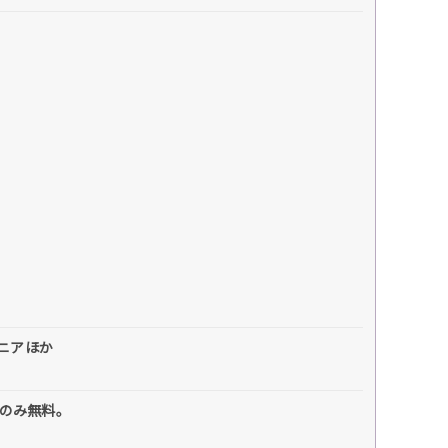
、ニアほか
名のみ無料。