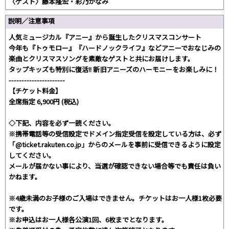
〈ゲスト〉藤本隆宏・彩乃かなみ
説明／注意事項
人気ミュージカル『アニー』から誕生したクリスマスコンサート
今年も『トゥモロー』『ハードノックライフ』などアニーでおなじみの
楽曲とクリスマスソングを素敵なゲストと共にお届けします。
タップキッズも特別に復活!! 新旧アニーズのハーモニーをお楽しみに！
----------------------
【チケット料金】
全席指定 6,900円 (税込)
◇下記、内容を必ず一読ください。
※携帯電話等の受信設定でドメイン指定受信を設定している方は、必ず
「@ticket.rakuten.co.jp」からのメールを事前に受信できるように設定
してください。
メールが届かない事により、当選が確認できない場合等でも責任は負い
かねます。
※4歳未満のお子様のご入場はできません。チケットはお一人様1枚必要
です。
※お申込はお一人様各公演1回、6枚までとなります。